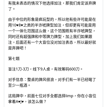
有我未表态的情况下他选择加注，那我们肯定该弃牌
了。
由于中位的形象是疯玩型的，所以他有些许可能是在
用10♥8♥之类的半诈唬牌型加注，但却更有可能是用
一个一体化范围这么做，这个范围既有半诈唬牌型，
同时还有超强牌和中等牌力牌型，加上我们如果跟
注，后面还有一个大盲位没对加注表态，所以最好就
是弃牌吧！
第七题
盲注1刀-3刀，线下9人桌，有效筹码600刀。
对手信息：整桌的牌风很浪，对手们有一半已经喝了
至少一瓶酒。
这局牌中，前面七位对手全都选择limp，你在小盲位
拿着A♥J♥，该怎么做？