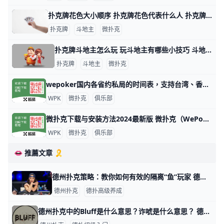
扑克牌花色大小顺序 扑克牌花色代表什么人 扑克牌分为四种花色：黑桃、方块、梅花和红桃，但各国人民都以本国民族文化对四种花色给予不同的文化阐述，比如说，中国人将四种花色理解为春、夏、秋
扑克牌
斗地主
微扑克
扑克牌斗地主怎么玩 玩斗地主有哪些小技巧 斗地主游戏玩法指南 扑克牌斗地主是一种三人玩的争先型牌类游戏，每局牌有一个玩家是“地主”，独自对抗另两个组成同盟的玩家。斗地主玩法比较简单，发牌时，庄家先从牌堆
扑克牌
斗地主
微扑克
wepoker国内各省约私局的时间表，支持台湾、香港、澳门 WePoker（中文名：微扑克）是一个在线德州扑克平台，俱乐部提供各种级别的约局服务。WePoker的约私局时间表大致如下：本俱乐部支持台湾
WPK
微扑克
俱乐部
微扑克下载与安装方法2024最新版 微扑克（WePoker）是一款流行的德州扑克应用程序，可以在多个平台上下载和安装。以下是下载和安装微扑克的主要方法： 安卓设备安装 安卓用户可以
WPK
微扑克
俱乐部
👄 推薦文章 🎗️
德州扑克策略：教你如何有效的隔离“鱼”玩家 德州扑克策略：教你如何有效的隔离“鱼”玩家 鱼和鲨鱼是扑克永恒的话题。 扑克游戏的终极目的是成为一名优秀玩家（鲨鱼），之后从差劲的玩家（鱼）手中
德州扑克
德扑高级养成
德州扑克中的Bluff是什么意思？诈唬是什么意思？ 德州扑克中的Bluff是什么意思？ Bluff，英文翻译为：虚张声势、吓唬、吹牛，而在德扑游戏中的意思为：诈唬，一般指用自己的弱牌把对方的强牌