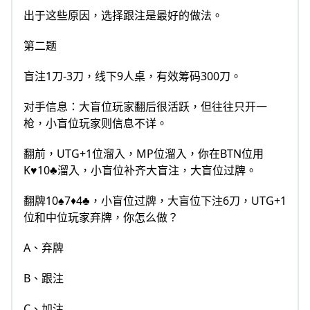
出于这些原因，选择跟注是最好的做法。
第二题
盲注1刀-3刀，线下9人桌，有效筹码300刀。
对手信息：大盲位玩家翻后很活跃，但往往只开一
枪，小盲位玩家则信息不详。
翻前，UTG+1位溜入，MP位溜入，你在BTN位用
K♥10♣溜入，小盲位补齐大盲注，大盲位过牌。
翻牌10♠7♦4♣，小盲位过牌，大盲位下注6刀，UTG+1
位和中位玩家弃牌，你怎么做？
A、弃牌
B、跟注
C、加注