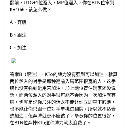
翻前，UTG+1位溜入，MP位溜入，你在BTN位拿到
K♥10♣，该怎么做？
A、弃牌
B、跟注
C、加注
答案B（跟注），KTo的牌力没有强到可以加注，就算
两位溜入的对手是那种翻前入局范围很宽的人，这手
牌也没有强到能用来加注，加上两位盲注玩家还没说
话，而两位溜入的对手很可能不会因为一次加注就弃
牌，也就是说你加注的话既不能让你立即拿下底池，
也不能让你只跟一位对手单挑进翻牌，所以就不适合
选加注；但弃牌就更不应该了，毕竟你的位置很好，
在BTN位弃掉KTo这种牌力就太浪费了。