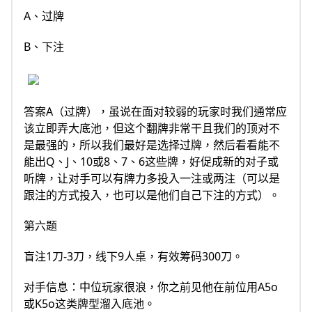
A、过牌
B、下注
答案A（过牌），虽说在面对较弱的玩家时我们通常应
该立即弄大底池，但这个翻牌非常干且我们的顶对不
是最强的，所以我们最好是选择过牌，然后看看能不
能出Q、J、10或8、7、6这些牌，好促成新的对子或
听牌，让对手可以有牌力多投入一注或两注（可以是
跟注的方式投入，也可以是他们自己下注的方式）。
第六题
盲注1刀-3刀，线下9人桌，有效筹码300刀。
对手信息：中位玩家很浪，你之前见他在前位用A5o
或K5o这类牌型溜入底池。