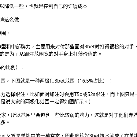
可以降低一些，也就是控制自己的诈唬成本
值牌这么做
范围。
牌型和中部牌力，主要用来对付那些面对3bet时打得很松的对手
的目的是为了从跟注范围宽的对手身上打薄价值的。
%的比例）：
下图就是一种两极化3bet范围（16.5%占比）：
选择跟注，比如面对加注时会用T5o或52s跟注，而上图只是
不是说大家的两极化范围一定得如图所示。）
的玩家，所以范围里会包含一些比较弱的牌力，这就是对于他们弃
越多。
et又算是单挑中的一种常态，因此磨练好3bet技术就成了在单