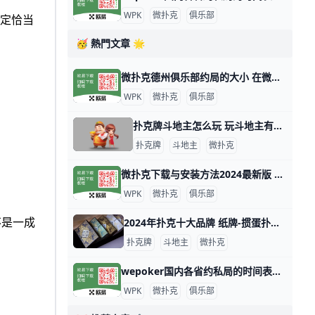
WPK
微扑克
俱乐部
制定恰当
🥳 熱門文章 🌟
微扑克德州俱乐部约局的大小 在微扑克的德州俱乐部中，约局的大小通常取决于多个因素，包括玩家的资金实力、俱乐部的规则以及所选择的游戏类型。以下是一些关于微扑克德州俱乐部约
WPK
微扑克
俱乐部
扑克牌斗地主怎么玩 玩斗地主有哪些小技巧 斗地主游戏玩法指南 扑克牌斗地主是一种三人玩的争先型牌类游戏，每局牌有一个玩家是“地主”，独自对抗另两个组成同盟的玩家。斗地主玩法比较简单，发牌时，庄家先从牌堆
扑克牌
斗地主
微扑克
微扑克下载与安装方法2024最新版 微扑克（WePoker）是一款流行的德州扑克应用程序，可以在多个平台上下载和安装。以下是下载和安装微扑克的主要方法： 安卓设备安装 安卓用户可以
WPK
微扑克
俱乐部
不是一成
2024年扑克十大品牌 纸牌-掼蛋扑克品牌排行，微扑克牌哪个牌子好 2024年扑克十大品牌 十大扑克品牌排行榜，纸牌-掼蛋扑克品牌排行，扑克牌哪个牌子好 扑克什么牌子好？经专业评测的2024年扑克十大品牌名单发布
扑克牌
斗地主
微扑克
wepoker国内各省约私局的时间表，支持台湾、香港、澳门 WePoker（中文名：微扑克）是一个在线德州扑克平台，俱乐部提供各种级别的约局服务。WePoker的约私局时间表大致如下：本俱乐部支持台湾
WPK
微扑克
俱乐部