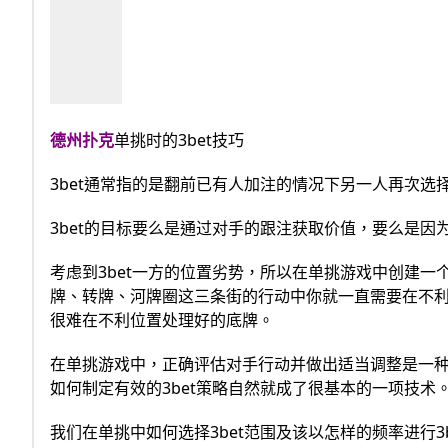
德州扑克
单挑时的3bet技巧
3bet通常指的是翻前已有人加注的情况下另一人再次选
3bet的目标要么是通过对手的跟注获取价值，要么是
考虑到3bet一方的位置劣势，所以在单挑游戏中创建一个
牌、转牌、河牌圈这三条街的行动中你就一直需要在不利
很难在不利位置处理好的底牌。
在单挑游戏中，正确评估对手行动并做出适当调整是一
如何制定有效的3bet策略自然就成了很基本的一项技术
我们在单挑中如何选择3bet范围及该以怎样的频率进行3