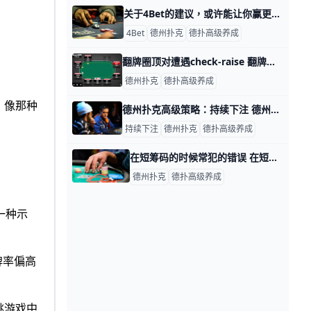
关于4Bet的建议，或许能让你赢更多 关于4Bet的建议，或许能让你赢更多 一个单独的4bet下注可能会为你成就一局比赛，也可能会让你毁掉一局比赛。 前期向底池中投入大量的筹码并不适
4Bet
德州扑克
德扑高级养成
翻牌圈顶对遭遇check-raise 翻牌圈顶对遭遇check-raise 牌局背景及过程 这手牌来自盲注1/2刀的线下无限德州扑克常规局。桌上玩家筹码如图所示。翻前，MP1玩家跛入
德州扑克
德扑高级养成
，像那种
德州扑克高级策略：持续下注 德州扑克高级策略：持续下注 自从《哈灵顿在德州扑克卷一》首次提出持续下注以来，这个概念已经有了很大的进化。这个概念的大意，按照哈灵顿的解释是，
持续下注
德州扑克
德扑高级养成
在短筹码的时候常犯的错误 在短筹码的时候常犯的错误 作为一名锦标赛牌手，我们常常会面临这么一种状况—那就是处在短筹码的状态下打比赛。 在这篇文章中，我们所提到
德州扑克
德扑高级养成
一种示
牌率偏高
挑游戏中