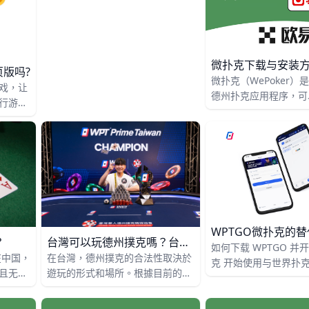
30日 - 10月30日 每日場次：6 場
比賽，持續 1 個月 免費參賽
页版吗?
微扑克（WePoker）
戏，让
德州扑克应用程序，可
行游
台上下载和安装。以下
是关于
装微扑克的主要方法：
： 1.
装 安卓用户可以
？
台灣可以玩德州撲克嗎？台灣線上玩WPT（世界撲克巡迴賽）是合法的？
如何下载 WPTGO 并
在中国，
在台灣，德州撲克的合法性取決於
克 开始使用与世界扑
且无中
遊玩的形式和場所。根據目前的法
的在线扑克平台 WPTG
是中国
律規定，德州撲克可以在特定條件
快捷。按照这些简单的
15年4
下合法進行，尤其是透過經過政府
件并设置您的帐户。 步