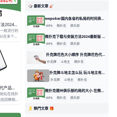
🎲 最新文章 🎸
wepoker国内各省约私局的时间表，支持台湾、香港、澳门 WePoker（中文名：微扑克）是一个在线德州扑克平台，俱乐部提供各种级别的约局服务。WePoker的约私局时间表大致如下：本俱乐部支持台湾
微扑克下载与安装方法2024最新版
WPK
微扑克
俱乐部
是一款流行的
以在多个平
微扑克下载与安装方法2024最新版 微扑克（WePoker）是一款流行的德州扑克应用程序，可以在多个平台上下载和安装。以下是下载和安装微扑克的主要方法： 安卓设备安装 安卓用户可以
是下载和安
WPK
微扑克
俱乐部
 安卓设备安
扑克牌花色大小顺序 扑克牌花色代表什么人 扑克牌分为四种花色：黑桃、方块、梅花和红桃，但各国人民都以本国民族文化对四种花色给予不同的文化阐述，比如说，中国人将四种花色理解为春、夏、秋
扑克牌
斗地主
微扑克
扑克牌斗地主怎么玩 玩斗地主有哪些小技巧 斗地主游戏玩法指南 扑克牌斗地主是一种三人玩的争先型牌类游戏，每局牌有一个玩家是“地主”，独自对抗另两个组成同盟的玩家。斗地主玩法比较简单，发牌时，庄家先从牌堆
扑克牌
斗地主
微扑克
WPTGO微扑克的替代产品，推荐给国外玩家
微扑克德州俱乐部约局的大小 在微扑克的德州俱乐部中，约局的大小通常取决于多个因素，包括玩家的资金实力、俱乐部的规则以及所选择的游戏类型。以下是一些关于微扑克德州俱乐部约
开始玩在线扑
WPK
微扑克
俱乐部
克巡回赛相关
O 非常简单
🎗️ 熱門文章 🎁
步骤下载软
骤 1：下载