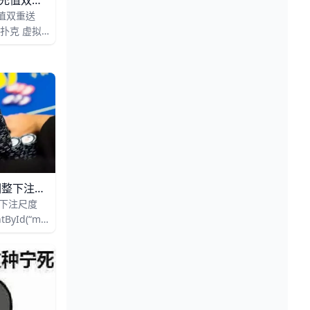
WPK-微扑克 虚拟币充值双重送 FAQ
充值双重送
-微扑克 虚拟
PK-微扑克
是针对使用
打微注额德扑如何调整下注尺度
下注尺度
ById(“movie”)
ent.getElementById(“movie”)