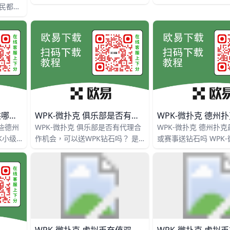
德州扑克的游戏规则比
“地主”，独自对抗另两个组成同盟
民都以
一共有52张牌，每个
的玩家。斗地主玩法比较简单，发
予不同
作为“底牌”，五张
牌时，庄家先从牌堆
人将四
WPK-微扑克 俱乐部提供哪些德州局，级别上限是多少？
WPK-微扑克 俱乐部是否有代理合作机会，可以送WPK钻石吗？
哪些德州
WPK-微扑克 俱乐部是否有代理合
WPK-微扑克 德州扑
K小级
作机会，可以送WPK钻石吗？ 是
或赛事送钻石吗 WPK-
约局：
的，我们是WPK官方渠道，WPK-
部不定期会举办各种活
高级别：
微扑克 金三角俱乐部欢迎全球德州
金三角俱乐部提供3/6
玩家合作代理，
局，不定期送钻