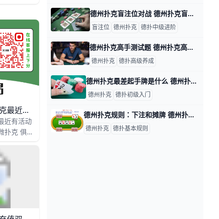
较简单，它
德州扑克盲注位对战 德州扑克盲注位对战 在中低级别的现场常规桌上，当之前玩家全部弃牌时，盲注位玩家之间通常同意分锅，或者互相之间不打。他们宣称是为了让游戏变快一些
玩家分两张牌
盲注位
德州扑克
德扑中级进阶
德州扑克高手测试题 德州扑克高手测试题 准备好挑战你的德州扑克技能了吗？接下来的题目可不是那么简单！下面的小测验来自高注额扑克传奇Doug Polk的培训网站，着重
德州扑克
德扑高级养成
德州扑克最差起手牌是什么 德州扑克最差起手牌是什么 很多玩家都说一个人玩德扑的技术有多高主要看其单挑能力。 有部分顶级职牌几乎只玩单挑，而圈内头部常规桌玩家中，很多人的单
德州扑克
德扑初级入门
WPK-微扑克 德州扑克最近有活动或赛事送钻石吗
德州扑克规则：下注和摊牌 德州扑克规则：下注和摊牌 德州扑克是一种技巧性非常强的扑克游戏，有一定的运气成份，但玩家之间主要还是要靠斗智力、耍手腕、动脑筋。其规则非常简单
克最近有活动
德州扑克
德扑基本规则
微扑克 俱乐
动和赛事，
起步在线约