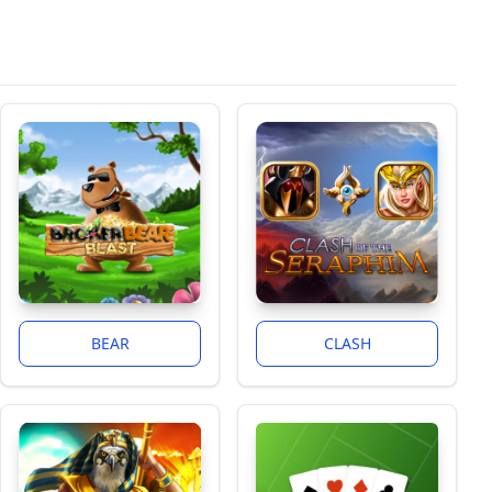
BEAR
CLASH