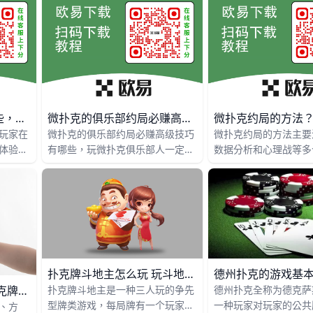
認可的協會舉辦的錦標
WPTGO
微扑克的高级技巧有哪些，玩微扑克俱乐部约局的建议
微扑克的俱乐部约局必赚高级技巧有哪些
微扑克约局的方法
玩家在
微扑克的俱乐部约局必赚高级技巧
微扑克约局的方法主要
体验。
有哪些，玩微扑克俱乐部人一定要
数据分析和心理战等多
，适用
知道的高级技巧主要集中在策略、
下是一些关键的技巧和
境。 高
心理战和对手分析等方面。以下是
玩家在微扑克中取得更
一些有效的高级技巧，
微扑克的基本原理 微
扑克牌斗地主怎么玩 玩斗地主有哪些小技巧 斗地主游戏玩法指南
德州扑克全称为德克萨
扑克牌斗地主是一种三人玩的争先
扑克牌花色大小顺序 扑克牌花色代表什么人
一种玩家对玩家的公共
型牌类游戏，每局牌有一个玩家是
、方