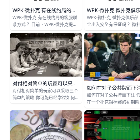
WPK-微扑克 有在线约局的客服联系方式？
WPK-微扑克 有在线约局的客服联
WPK-微扑克 微扑克俱乐部
系方式？ 目前，WPK-微扑克提供
金出入安全有保证吗？ 微
在线客服，目前提供最低2/4真人
部 官方俱乐部，有资金保
局，需要的老板请可以添加客服微
分没有限制，出入秒到帐，
信dianf1
同资金实力的玩家。
对付相对简单的玩家可以采取三个简单的策略
如何在对子公共牌面下
对付相对简单的玩家可以采取三个
如何在对子公共牌面下注 
简单的策略 你可能已经学过如何使
在一个扑克锦标赛的初期阶
用一些标准的无限注德州扑克打
者你刚刚坐上一张常规桌。
法， 比如诈唬、半诈唬、先跟再推
75BB有效筹码。 翻前，你
和float。下面我再
位置用KJo率先加注