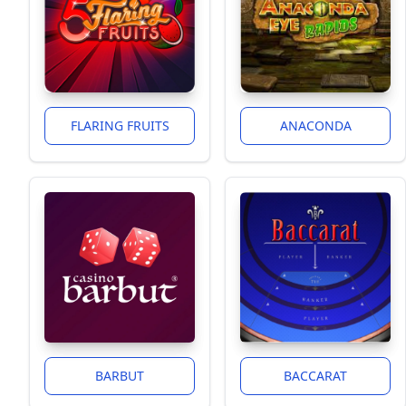
FLARING FRUITS
ANACONDA
BARBUT
BACCARAT