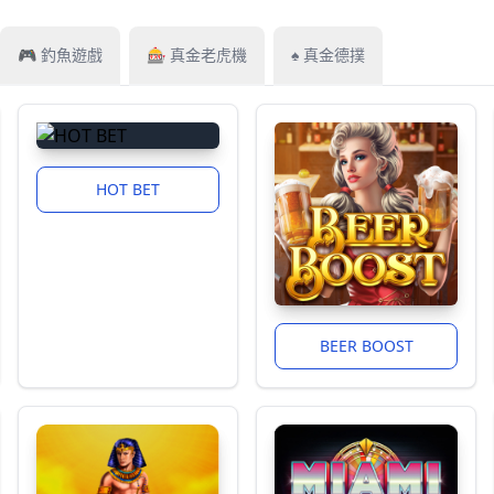
🎮
釣魚遊戲
🎰
真金老虎機
♠️
真金德撲
HOT BET
BEER BOOST