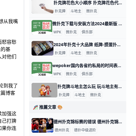
扑克牌花色大小顺序 扑克牌花色代表什么人 扑克牌分为四种花色：黑桃、方块、梅花和红桃，但各国人民都以本国民族文化对四种花色给予不同的文化阐述，比如说，中国人将四种花色理解为春、夏、秋
扑克牌
斗地主
微扑克
想从我嘴
微扑克下载与安装方法2024最新版 微扑克（WePoker）是一款流行的德州扑克应用程序，可以在多个平台上下载和安装。以下是下载和安装微扑克的主要方法： 安卓设备安装 安卓用户可以
WPK
微扑克
俱乐部
面怒容愁
2024年扑克十大品牌 纸牌-掼蛋扑克品牌排行，微扑克牌哪个牌子好 2024年扑克十大品牌 十大扑克品牌排行榜，纸牌-掼蛋扑克品牌排行，扑克牌哪个牌子好 扑克什么牌子好？经专业评测的2024年扑克十大品牌名单发布
乐的基
扑克牌
斗地主
微扑克
入对他们
wepoker国内各省约私局的时间表，支持台湾、香港、澳门 WePoker（中文名：微扑克）是一个在线德州扑克平台，俱乐部提供各种级别的约局服务。WePoker的约私局时间表大致如下：本俱乐部支持台湾
WPK
微扑克
俱乐部
轮到我了
扑克牌斗地主怎么玩 玩斗地主有哪些小技巧 斗地主游戏玩法指南 扑克牌斗地主是一种三人玩的争先型牌类游戏，每局牌有一个玩家是“地主”，独自对抗另两个组成同盟的玩家。斗地主玩法比较简单，发牌时，庄家先从牌堆
读篇博客
扑克牌
斗地主
微扑克
🎢 推薦文章 🎨
续加强这
自己打牌
德州扑克锦标赛的错误 德州扑克锦标赛的错误 在小编接近10年的德扑生涯中，我见过太多位牌手在还没有真正享受德扑这项智力运动之前就陨落了，将他们德扑生涯中所犯的错误罗
如果你连
德州扑克
德扑中级进阶