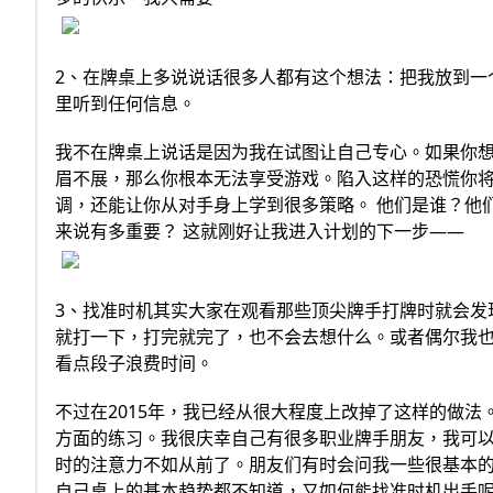
2、在牌桌上多说说话很多人都有这个想法：把我放到一
里听到任何信息。
我不在牌桌上说话是因为我在试图让自己专心。如果你想
眉不展，那么你根本无法享受游戏。陷入这样的恐慌你
调，还能让你从对手身上学到很多策略。 他们是谁？他
来说有多重要？ 这就刚好让我进入计划的下一步——
3、找准时机其实大家在观看那些顶尖牌手打牌时就会发
就打一下，打完就完了，也不会去想什么。或者偶尔我
看点段子浪费时间。
不过在2015年，我已经从很大程度上改掉了这样的做
方面的练习。我很庆幸自己有很多职业牌手朋友，我可以
时的注意力不如从前了。朋友们有时会问我一些很基本的
自己桌上的基本趋势都不知道，又如何能找准时机出手