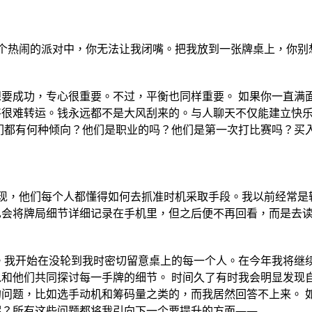
个热闹的派对中，你无法让我闭嘴。把我放到一张牌桌上，你别
要成功，专心很重要。不过，平衡也同样重要。 如果你一直满
将很难转运。钱永远都不是大风刮来的。与人聊天不仅能建立快
们都有何种倾向？他们是职业的吗？他们是第一次打比赛吗？买
现，他们每个人都懂得如何去抓准时机采取手段。我以前经常是
也会将牌局细节详细记录在手机里，但之后便不再回看，而是去
法。我开始在没轮到我时密切留意桌上的每一个人。在今年我将继
和他们共同探讨每一手牌的细节。 时间久了有时我会明显发现
问题，比如选手动机和筹码量之类的，而我居然回答不上来。 
呢？所有这些问题都将我引向下一个要提升的方面——