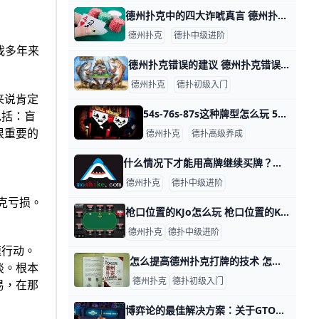
德州扑克中的四大诈唬真言 德州扑克中的四大诈唬真言 1. 对手错误会使你获得利益 要想不犯任何错误的打完一场扑克赛是不可能的，就算是一名长期盈利的扑克玩家也会在赛事中犯一些错
德州扑克
德扑中级进阶
我多年来
德州扑克错误的建议 德州扑克错误的建议 无论是电竞选手还是扑克玩家，很多人总有那么个习惯——喜欢指出对手玩法上的缺点。当然，好的建议和忠告确实可以帮助你精进自己的
德州扑克
德扑初级入门
来说肯定
54s-76s-87s这种牌型怎么玩 54s-76s-87s这种牌型怎么玩 玩无限德扑的时候，小连牌这种牌型是我的心头好，当然，这些小连牌必然是同花的啦，比方说：7♣6♣、8♥7♥
包括：盲
很重要的
德州扑克
德扑高级养成
什么情况下才能用高牌继续买牌？下篇 什么情况下才能用高牌继续买牌？下篇 什么情况下才能用高牌继续买牌？上篇：https://www.moshike.com/a/479.html 什
德州扑克
德扑中级进阶
克亏损。
枪口位置的KJo怎么玩 枪口位置的KJo怎么玩 牌局背景及过程 这手牌来自一个盲注2/5刀的无限德州扑克现金局。桌上玩家筹码量如图。你在枪口位置发到了K♦ J♣，作为第一
德州扑克
德扑中级进阶
速行动。
怎么提高德州扑克打牌的技术 怎么提高德州扑克打牌的技术 想提升德州扑克技术，是一定得学习。 什么是学习？学习是获取新的知识，行为，技能。学习会涉及到怎样去分析各种信息。 在读
淡。根本
德州扑克
德扑初级入门
易，在那
博弈论的最佳解决方案：关于GTO扑克的几点思考（上） 博弈论的最佳解决方案：关于GTO扑克的几点思考（上） 如需系统学习GTO，请点击查看德州扑克GTO视频课程：https://www.moshi