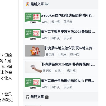
🎉 最新文章 🎶
wepoker国内各省约私局的时间表，支持台湾、香港、澳门 WePoker（中文名：微扑克）是一个在线德州扑克平台，俱乐部提供各种级别的约局服务。WePoker的约私局时间表大致如下：本俱乐部支持台湾
WPK
微扑克
俱乐部
微扑克下载与安装方法2024最新版 微扑克（WePoker）是一款流行的德州扑克应用程序，可以在多个平台上下载和安装。以下是下载和安装微扑克的主要方法： 安卓设备安装 安卓用户可以
WPK
微扑克
俱乐部
扑克牌斗地主怎么玩 玩斗地主有哪些小技巧 斗地主游戏玩法指南 扑克牌斗地主是一种三人玩的争先型牌类游戏，每局牌有一个玩家是“地主”，独自对抗另两个组成同盟的玩家。斗地主玩法比较简单，发牌时，庄家先从牌堆
案，但始
扑克牌
斗地主
微扑克
吗？是
扑克牌花色大小顺序 扑克牌花色代表什么人 扑克牌分为四种花色：黑桃、方块、梅花和红桃，但各国人民都以本国民族文化对四种花色给予不同的文化阐述，比如说，中国人将四种花色理解为春、夏、秋
下面小编
扑克牌
斗地主
微扑克
桌上体会
，才让人
微扑克德州俱乐部约局的大小 在微扑克的德州俱乐部中，约局的大小通常取决于多个因素，包括玩家的资金实力、俱乐部的规则以及所选择的游戏类型。以下是一些关于微扑克德州俱乐部约
WPK
微扑克
俱乐部
们，也只
🎧 熱門文章 🎬
要收获更