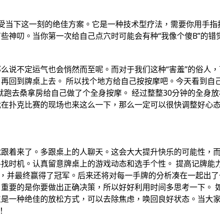
受当下这一刻的绝佳方案。它是一种技术型疗法，需要你用手指
些神叨。当你第一次给自己点穴时可能会有种“我像个傻B”的错
么说不定运气也会悄然而至呢。而对于我们这种“害羞”的俗人，
再回到牌桌上去。 所以找个地方给自己按按摩吧。今天看到自己
就跑去桑拿房给自己做了个全身按摩。 经过整整30分钟的全身
我在扑克比赛的现场也来这么一下，那么一定可以很快调整好心
就跟着来了。多跟桌上的人聊天。这会大大提升快乐的可能性，
找时机。认真留意牌桌上的游戏动态和选手个性。 提高记牌能
一手牌，并最终赢得了冠军。后来还将对每一手牌的分析凑在一起出
重要的是你要做出正确决策，所以好好利用时间多思考一下。 
位是一种绝佳的放松方式，可以去除焦虑，唤回良好状态。当大
！