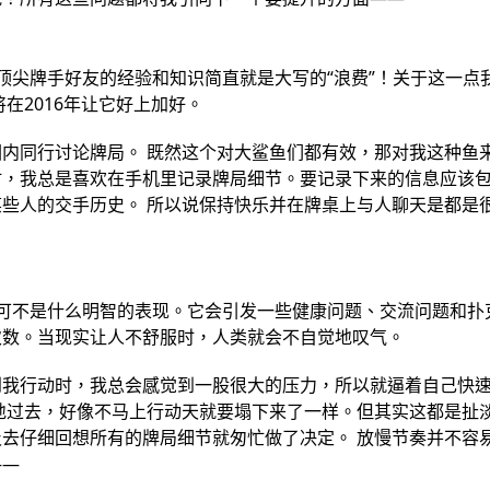
顶尖牌手好友的经验和知识简直就是大写的“浪费”！关于这一点
在2016年让它好上加好。
内同行讨论牌局。 既然这个对大鲨鱼们都有效，那对我这种鱼
时，我总是喜欢在手机里记录牌局细节。要记录下来的信息应该
些人的交手历史。 所以说保持快乐并在牌桌上与人聊天是都是
可不是什么明智的表现。它会引发一些健康问题、交流问题和扑
次数。当现实让人不舒服时，人类就会不自觉地叹气。
到我行动时，我总会感觉到一股很大的压力，所以就逼着自己快
地过去，好像不马上行动天就要塌下来了一样。但其实这都是扯
去仔细回想所有的牌局细节就匆忙做了决定。 放慢节奏并不容
——