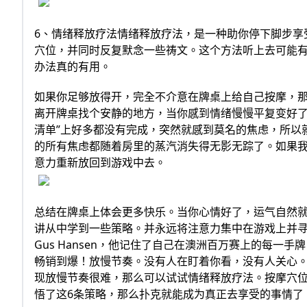
6、情绪释放疗法情绪释放疗法，是一种助你停下脚步享
穴位，并同时反复默念一些祷文。这个方法听上去可能有
办法真的有用。
如果你足够放得开，完全不介意在牌桌上给自己按摩，那
离开牌桌找个安静的地方，当你感到情绪慢慢平复变好了
清单”上好多都没有完成，突然就感到莫名的焦虑，所以
的所有焦虑都随着房里的蒸汽消失得无影无踪了。如果
意力重新放回到游戏中去。
总结在牌桌上体会更多快乐。当你心情好了，运气自然
讲从中学到一些策略。并永远将注意力集中在游戏上并寻
Gus Hansen，他记住了自己在澳洲百万赛上的每
畅销到爆！放慢节奏。没有人在盯着你看，没有人关心。
现放慢节奏很难，那么可以试试情绪释放疗法。按摩穴
悟了这6条策略，那么扑克就能成为真正去享受的事情了