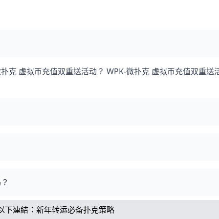
PK-微扑克 虚拟币充值双重送活动？ WPK-微扑克 虚拟币充值双重送
吗？
以下連結：
新年转运必备扑克策略