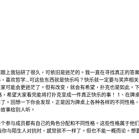
问题上我钻研了很久，可依旧是迷茫的。我一直在寻找真正的答
书，喜欢哲学…可这些东西就是快乐吗？快乐就一定要与笑声相关
大家可能会更迷茫了。但有改变，就会有希望，扑克也是如此。
略，希望大家看完能将打扑克变成一件真正快乐的事！ 1、在牌
样了。回想一下你会发现，正是因为牌桌上各种各样的不同性格
讲故事给别人听。
每个参与成员都有自己的角色分配和不同性格。这些性格属于他
当你与陌生人对抗时，感觉就不一样了。但也不能一概而论。想