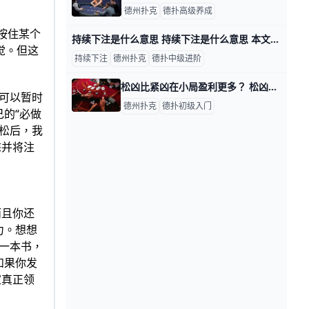
德州扑克
德扑高级养成
按住某个
持续下注是什么意思 持续下注是什么意思 本文概要： 1、持续下注的3个目的2、持续下注的2个理由3、是否持续下注的5个决策因素4、制定持续下注策略的4个步骤但凡学过
觉。但这
持续下注
德州扑克
德扑中级进阶
松凶比紧凶在小局盈利更多？ 松凶比紧凶在小局盈利更多？ 许多打牌的前辈会跟你说，在低级别的牌桌上，紧能不亏，凶能盈利。但现在紧凶的打法在低级别桌子上盈利似乎越来越少，有数
可以暂时
德州扑克
德扑初级入门
的“必做
放松后，我
态并将注
而且你还
力。想想
了一本书，
如果你发
家真正领