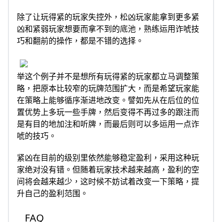
除了让玩得紧的玩家失控外，松凶玩家能拿到更多紧
凶和紧弱玩家想要而拿不到的底池，熟练运用诈唬技
巧和翻前的操作，都是不错的选择。
举这个例子并不是想所有玩得紧的玩家都立马调整策
略，把原本比较窄的玩牌范围扩大，而是希望玩家能
在策略上能够循序渐进地改变。譬如先从在后位的位
置优势上多玩一些手牌，然后变得不再过多的跟注而
是有目的地加注和听牌，而最后则可以多运用一点诈
唬的技巧。
紧凶在目前的级别里依然能够稳定盈利，采用这种玩
家绝对没有错。但随着玩家技术越来越高，盈利的空
间将会越来越少，这时候不妨试着改变一下策略，提
升自己的盈利范围。
FAQ