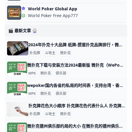
World Poker Global App
World Poker Free App777
🎬 最新文章 🎡
2024年扑克十大品牌 纸牌-掼蛋扑克品牌排行，微扑克牌哪个牌子好 2024年扑克十大品牌 十大扑克品牌排行榜，纸牌-掼蛋扑克品牌排行，扑克牌哪个牌子好 扑克什么牌子好？经专业评测的2024年扑克十大品牌名单发布
扑克牌
斗地主
微扑克
微扑克下载与安装方法2024最新版 微扑克（WePoker）是一款流行的德州扑克应用程序，可以在多个平台上下载和安装。以下是下载和安装微扑克的主要方法： 安卓设备安装 安卓用户可以
WPK
微扑克
俱乐部
wepoker国内各省约私局的时间表，支持台湾、香港、澳门 WePoker（中文名：微扑克）是一个在线德州扑克平台，俱乐部提供各种级别的约局服务。WePoker的约私局时间表大致如下：本俱乐部支持台湾
WPK
微扑克
俱乐部
扑克牌花色大小顺序 扑克牌花色代表什么人 扑克牌分为四种花色：黑桃、方块、梅花和红桃，但各国人民都以本国民族文化对四种花色给予不同的文化阐述，比如说，中国人将四种花色理解为春、夏、秋
扑克牌
斗地主
微扑克
微扑克德州俱乐部约局的大小 在微扑克的德州俱乐部中，约局的大小通常取决于多个因素，包括玩家的资金实力、俱乐部的规则以及所选择的游戏类型。以下是一些关于微扑克德州俱乐部约