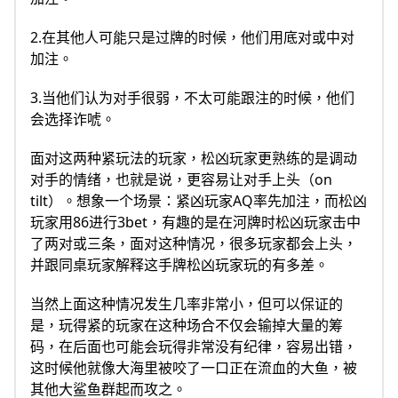
2.在其他人可能只是过牌的时候，他们用底对或中对
加注。
3.当他们认为对手很弱，不太可能跟注的时候，他们
会选择诈唬。
面对这两种紧玩法的玩家，松凶玩家更熟练的是调动
对手的情绪，也就是说，更容易让对手上头（on
tilt）。想象一个场景：紧凶玩家AQ率先加注，而松凶
玩家用86进行3bet，有趣的是在河牌时松凶玩家击中
了两对或三条，面对这种情况，很多玩家都会上头，
并跟同桌玩家解释这手牌松凶玩家玩的有多差。
当然上面这种情况发生几率非常小，但可以保证的
是，玩得紧的玩家在这种场合不仅会输掉大量的筹
码，在后面也可能会玩得非常没有纪律，容易出错，
这时候他就像大海里被咬了一口正在流血的大鱼，被
其他大鲨鱼群起而攻之。