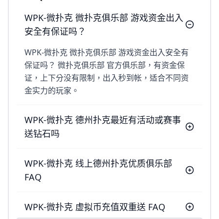
WPK-微扑克 微扑克俱乐部 游戏资金出入
安全有保证吗？
WPK-微扑克 微扑克俱乐部 游戏资金出入安全有
保证吗？ 微扑克俱乐部 官方俱乐部，有资金保
证，上下分没有限制，出入秒到帐，适合不同资
金实力的玩家。
WPK-微扑克 德州扑克最近有活动或赛事
送钻石吗
WPK-微扑克 线上德州扑克优质俱乐部
FAQ
WPK-微扑克 虚拟币充值双重送 FAQ