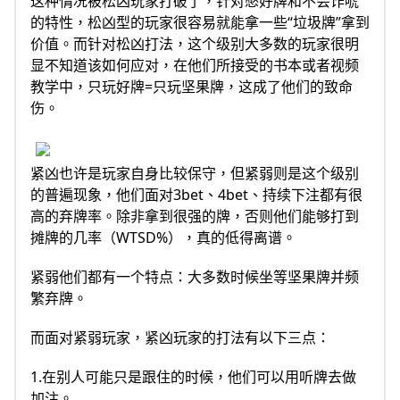
这种情况被松凶玩家打破了，针对憋好牌和不会诈唬
的特性，松凶型的玩家很容易就能拿一些“垃圾牌”拿到
价值。而针对松凶打法，这个级别大多数的玩家很明
显不知道该如何应对，在他们所接受的书本或者视频
教学中，只玩好牌=只玩坚果牌，这成了他们的致命
伤。
紧凶也许是玩家自身比较保守，但紧弱则是这个级别
的普遍现象，他们面对3bet、4bet、持续下注都有很
高的弃牌率。除非拿到很强的牌，否则他们能够打到
摊牌的几率（WTSD%），真的低得离谱。
紧弱他们都有一个特点：大多数时候坐等坚果牌并频
繁弃牌。
而面对紧弱玩家，紧凶玩家的打法有以下三点：
1.在别人可能只是跟住的时候，他们可以用听牌去做
加注。