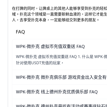
在打牌的同时，让牌桌上的其他人能够享受到扑克的轻
域。扑克这个领域是一直需要新鲜血液的，这样它才能
人，去享受扑克本身，一定能够结交到更多的朋友。
FAQ
WPK-微扑克 虚拟币充值双重送 FAQ
WPK-微扑克 虚拟币充值双重送 FAQ 1. 什么是 W
针对使用USDT充值的玩家，
WPK-微扑克 微扑克俱乐部 游戏资金出入安全
WPK-微扑克 线上德州扑克优质俱乐部 FAQ
WPK-微扑克 德州扑克最近有活动或赛事送钻石