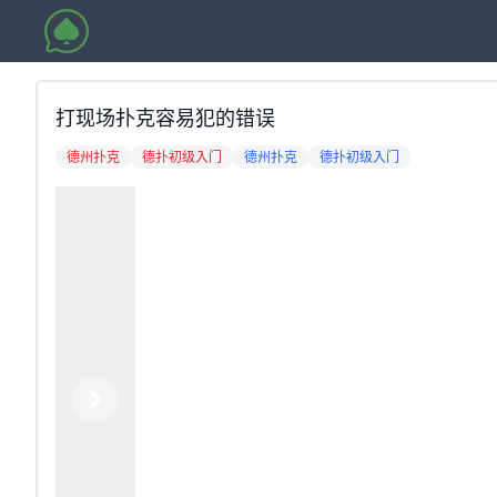
打现场扑克容易犯的错误
德州扑克
德扑初级入门
德州扑克
德扑初级入门
Previous
Next