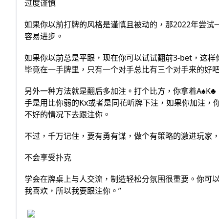
过度谨慎
如果你以前打牌的风格是谨慎且被动的，那2022年尝
容易进步。
如果你以前总是平跟，现在你可以试试翻前3-bet，这
毕竟在一手牌里，只有一个对手总比有三个对手来的好
另外一种方法就是翻后多加注。打个比方，你拿着A♠K♣
手是用比你弱的Kx或者是同花听牌下注，如果你加注，
不好的情况下去跟注你。
不过，千万记住，要有勇有谋，做个有策略的激进玩家
不会享受扑克
学会在牌桌上与人交流，制造轻松分氛围很重要。你可以
我喜欢，所以我要跟注你。”