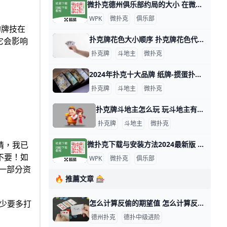
微扑克德州俱乐部约局的大小 在微扑克的德州俱乐部中，约局的大小通常取决于多个因素，包括玩家的资金实力、俱乐部的规则以及所选择的游戏类型。以下是一些关于微扑克德州俱乐部约
WPK
微扑克
俱乐部
的牌技在
扑克牌花色大小顺序 扑克牌花色代表什么人 扑克牌分为四种花色：黑桃、方块、梅花和红桃，但各国人民都以本国民族文化对四种花色给予不同的文化阐述，比如说，中国人将四种花色理解为春、夏、秋
它会影响
扑克牌
斗地主
微扑克
2024年扑克十大品牌 纸牌-掼蛋扑克品牌排行，微扑克牌哪个牌子好 2024年扑克十大品牌 十大扑克品牌排行榜，纸牌-掼蛋扑克品牌排行，扑克牌哪个牌子好 扑克什么牌子好？经专业评测的2024年扑克十大品牌名单发布
扑克牌
斗地主
微扑克
扑克牌斗地主怎么玩 玩斗地主有哪些小技巧 斗地主游戏玩法指南 扑克牌斗地主是一种三人玩的争先型牌类游戏，每局牌有一个玩家是“地主”，独自对抗另两个组成同盟的玩家。斗地主玩法比较简单，发牌时，庄家先从牌堆
扑克牌
斗地主
微扑克
情，我已
微扑克下载与安装方法2024最新版 微扑克（WePoker）是一款流行的德州扑克应用程序，可以在多个平台上下载和安装。以下是下载和安装微扑克的主要方法： 安卓设备安装 安卓用户可以
不要！如
WPK
微扑克
俱乐部
大一部分资
🔥 推薦文章 🎰
少要多打
怎么计算反偷的期望值 怎么计算反偷的期望值 全下反抢，或加注反偷，是扑克玩家不能缺少的一招。的确，如果没有攻击死钱的能力，一个人在锦标赛中生存的希望就很渺茫&nda
德州扑克
德扑中级进阶