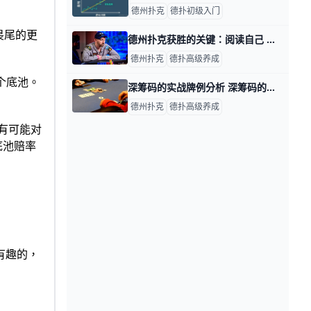
德州扑克
德扑初级入门
畏尾的更
德州扑克获胜的关键：阅读自己 德州扑克获胜的关键：阅读自己 阅读其他玩家是一项非常有用的技能。有很多关于这个主题的书，它们集中在告诉、下注模式、游戏风格等方面。 Mike Caro的
德州扑克
德扑高级养成
个底池。
深筹码的实战牌例分析 深筹码的实战牌例分析 实战实例篇一用了6章的篇幅，写了深筹码的基本理念。下面的例子，都是我在实战中遇到的，然后马上通过录音录下来，可以算第一手
德州扑克
德扑高级养成
。有可能对
底池赔率
有趣的，