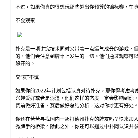
不过，如果你真的很想玩那些超出你预算的锦标赛，在
不会观察
扑克是一项讲究技术同时又带着一点运气成分的游戏，
的，他们会注意到牌桌上发生的一切。他们通过观察可
躲开的。
交“友”不慎
如果你的2022年计划包括认真对待扑克，那你得考虑
兴趣爱好或者是消遣，他们这样的态度一定会影响到你
赛前做好准备，赛后做好总结分析，这对你才更有好处
你还在苦苦寻找国内一起打德州扑克的牌友吗？快来加
秀牌手的桥梁。除此之外，你还可以通过中扑网认识并参