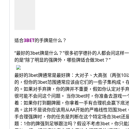
适合
3BET
的手牌是什么？
“最好的3bet牌是什么？”很多初学德扑的人都会问这样
的是“除了明显的强牌外，哪些牌适合做3bet？”
最好的3bet牌通常是最好牌：大对子、大高张（两张10
的，但你的3bet范围通常应该由它们的一些子集构成。在扑克
的。如果对手弃牌，你的牌并不重要，假如你认定对手弃
很可能不会问这个问题。 当你3bet时，你准备去游戏
着：如果你打到翻牌圈，你拿着一手有合理机会赢下底池的
高。这并不是说你应该用从AA开始的严格线性范围3bet
手合理强牌时，你的任务是判断在这个特定场合3bet还
题：1你的牌强到足够跟注吗？假设不考虑3bet，你