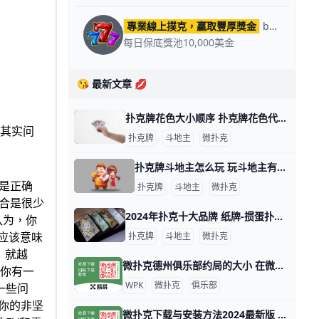
專業線上撲克，贏取豐厚獎金
bonus
首儲
每日保底獎池10,000美金
😘 最新文章 💋
扑克牌花色大小顺序 扑克牌花色代表什么人 扑克牌分为四种花色：黑桃、方块、梅花和红桃，但各国人民都以本国民族文化对四种花色给予不同的文化阐述，比如说，中国人将四种花色理解为春、夏、秋
们其实问
扑克牌
斗地主
微扑克
扑克牌斗地主怎么玩 玩斗地主有哪些小技巧 斗地主游戏玩法指南 扑克牌斗地主是一种三人玩的争先型牌类游戏，每局牌有一个玩家是“地主”，独自对抗另两个组成同盟的玩家。斗地主玩法比较简单，发牌时，庄家先从牌堆
总是正确
扑克牌
斗地主
微扑克
场合是很少
2024年扑克十大品牌 纸牌-掼蛋扑克品牌排行，微扑克牌哪个牌子好 2024年扑克十大品牌 十大扑克品牌排行榜，纸牌-掼蛋扑克品牌排行，扑克牌哪个牌子好 扑克什么牌子好？经专业评测的2024年扑克十大品牌名单发布
认为，你
应该意味
扑克牌
斗地主
微扑克
）就越
微扑克德州俱乐部约局的大小 在微扑克的德州俱乐部中，约局的大小通常取决于多个因素，包括玩家的资金实力、俱乐部的规则以及所选择的游戏类型。以下是一些关于微扑克德州俱乐部约
当你有一
WPK
微扑克
俱乐部
一些问
你的非坚
微扑克下载与安装方法2024最新版 微扑克（WePoker）是一款流行的德州扑克应用程序，可以在多个平台上下载和安装。以下是下载和安装微扑克的主要方法： 安卓设备安装 安卓用户可以