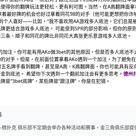
使得你的翻牌玩法更轻松、更有利可图。当然，在A高翻牌面拿着
牌时拿着最好牌的机会也好过拿着同花98的对手（他可能更想把你诈
到个人喜好——比如，“我不喜欢用AA游戏多人底池，它们总是被
牌更适合游戏多人底池。 可能受到SPR的部分影响，但你的原
暗三条、顺子和同花的牌比非同花大高张更乐意游戏多人底池。
加注，你可能有用AKo做3bet的其他原因，但是否多人底池不
的对手。但是，在前面位置拿着AKo遇到一个加注，为了避免
果五名牌手看到翻牌，甚至是A高、K高翻牌面，你也可能具有反
金到底池。 希望你下次遇到一个翻前加注会有更多思考。
德州
“3bet底牌”，某些牌是“跟注牌”，你是在犯错。
吗
K-微扑克 俱乐部不定期会举办各种活动和赛事，金三角俱乐部提供