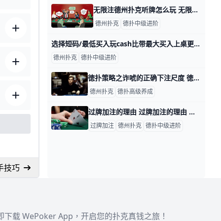
无限注德州扑克听牌怎么玩 无限注德州扑克听牌怎么玩 盈利扑克的关键就是做决策时有正的期望值，比如让你的平均收入大于你的平均支出的决策。在某些情况下，判断决策是否有正的期
德州扑克
德扑中级进阶
选择短码/最低买入玩cash比带最大买入上桌更合适 选择短码/最低买入玩cash比带最大买入上桌更合适 买入常规桌时传统做法是选择最大买入，一般情况下，线上常规桌的买入以100个大盲作为封顶，而
德州扑克
德扑中级进阶
徳扑策略之诈唬的正确下注尺度 徳扑策略之诈唬的正确下注尺度 牌手们通常对于不同的下注尺度放弃不同强度的牌。拿着坚果牌，他们从不弃牌；拿着空气牌，他们要么诈唬加注，要么弃牌。
德州扑克
德扑高级养成
过牌加注的理由 过牌加注的理由 过牌加注是无限注德州中一招非常强大的打法，但未必得到了很好的理解。在翻牌后没位置从来都不讨喜，但知道何时以及如何采用过牌-加注
过牌加注
德州扑克
德扑中级进阶
手技巧
下载 WePoker App，开启您的扑克真钱之旅！