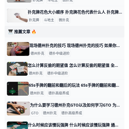
扑克牌
斗地主
微扑克
扑克牌花色大小顺序 扑克牌花色代表什么人 扑克牌分为四种花色：黑桃、方块、梅花和红桃，但各国人民都以本国民族文化对四种花色给予不同的文化阐述，比如说，中国人将四种花色理解为春、夏、秋
扑克牌
斗地主
微扑克
🎹 推薦文章 🔥
现场德州扑克的技巧 现场德州扑克的技巧 如果你在低注额现场牌桌足够注意，你可能注意到一些对手具有翻前尺度马脚。这些尺度马脚将是今天这篇文章的重点。 01 现场扑克技巧：
德州扑克
德扑中级进阶
怎么计算反偷的期望值 怎么计算反偷的期望值 全下反抢，或加注反偷，是扑克玩家不能缺少的一招。的确，如果没有攻击死钱的能力，一个人在锦标赛中生存的希望就很渺茫&nda
德州扑克
德扑中级进阶
65s手牌的翻前和翻后的玩法 65s手牌的翻前和翻后的玩法 大家拿到65s的时候会不会觉得兴奋？ 你们知不知道这手牌跟AA单挑的赢率超过23%（比其他起手牌都高）。 它发育的空
德州扑克
德扑高级养成
为什么要学习德州扑克GTO以及如何学习GTO 为什么要学习德州扑克GTO以及如何学习GTO 如需系统学习GTO，请点击查看德州扑克GTO视频课程：https://www.moshike.c
GTO
德州扑克
德扑高级养成
什么时候应该慢玩强牌 什么时候应该慢玩强牌 通常慢玩强牌并非一个好主意——你往往通过快玩可以赚到更多——但在德州扑克中，任何玩法都有适合它的时机和场合。 我们将学习如