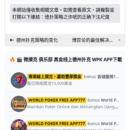
本網站僅收集相關文章。如需查看原文，請複製並
打開以下連結：
徳扑策略之诈唬的正确下注尺度
德州扑克策略的变化
博弈论的最佳解决方
案：关于GTO扑克的
几点思考（上）
🔥 🎬 微撲克 俱乐部 真金线上德州扑克 WPK APP下載 🎼
專業線上撲克，贏取豐厚獎金
bonus
首儲獲贈100%回饋
每日保底獎池10,000美金
WORLD POKER FREE APP777
bonus
World Poker Global App
Mainkan Poker Online dan Menangkan Uang Asli.
WORLD POKER FREE APP777
bonus
World Poker Global App