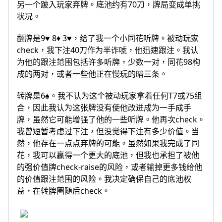
另一个跛入玩家弃牌。底池约有70刀，牌局变成单挑
状况。
翻牌是9♥ 8♦ 3♥，给了我一个小同花听牌。被动玩家
check，我下注40刀作为半诈唬，他迅速跟注。我认
为他的跟注范围包括许多听牌，少数一对，同花98构
成的两对，或者一些他正在慢玩的暗三条。
转牌是6♠。我不认为这个被动玩家拿着任何T7或75组
合，因此我认为这张牌没有使他改进成为一手成手
牌，虽然它可能增强了他的一些听牌。他再次check。
我曾短暂考虑过下注，但没觉得下注有多少价值。当
然，他存在一点点弃牌的可能。虽然如果我完成了同
花，我可以赢得一个更大的底池，但我也承担了被他
的强价值牌check-raise的风险，或者输掉更多钱给他
的价值跟注范围的风险。我决定确保自己的底池权
益，在转牌圈随后check。