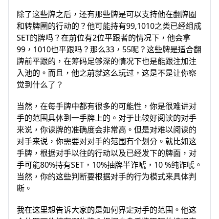
除了这些牌之后，还有那些牌是可以支持他在翻牌圈
和转牌圈的行动的？他可能持有99,1010之类已经组成
SET的牌吗？在前位有2位平跟者的情况下，他会拿
99，1010也平跟吗？那么33，55呢？这些牌是适合翻
牌前平跟的，在筹码足够深的情况下也是能跟注加注
入池的。而且，他之前就这么玩过，这是不是让你察
觉到什么了？
当然，在每手牌中都有很多的可能性，你是很难讲对
手的范围具体到一手牌上的。对于比较好阅读的对手
来说，你读牌的准确度会非常高。但是对难以阅读的
对手来说，你需要对对手的范围有个划分。就比如这
手牌，根据对手以往的行动以及已经发下的牌面，对
手可能80%持有SET，10%抽牌半诈唬，10 %纯诈唬。
当然，你的这些判断要根据对手的行为模式来具体判
断。
我在这里想告诉大家的是如何界定对手的范围。他这