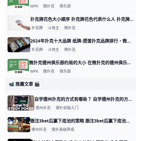
WPK
微扑克
俱乐部
扑克牌花色大小顺序 扑克牌花色代表什么人 扑克牌分为四种花色：黑桃、方块、梅花和红桃，但各国人民都以本国民族文化对四种花色给予不同的文化阐述，比如说，中国人将四种花色理解为春、夏、秋
扑克牌
斗地主
微扑克
2024年扑克十大品牌 纸牌-掼蛋扑克品牌排行，微扑克牌哪个牌子好 2024年扑克十大品牌 十大扑克品牌排行榜，纸牌-掼蛋扑克品牌排行，扑克牌哪个牌子好 扑克什么牌子好？经专业评测的2024年扑克十大品牌名单发布
扑克牌
斗地主
微扑克
微扑克德州俱乐部约局的大小 在微扑克的德州俱乐部中，约局的大小通常取决于多个因素，包括玩家的资金实力、俱乐部的规则以及所选择的游戏类型。以下是一些关于微扑克德州俱乐部约
WPK
微扑克
俱乐部
📹 推薦文章 🎬
自学德州扑克的方式有哪些？ 自学德州扑克的方式有哪些？ 在过去，我们不得不以一种相对艰难的方式去学习德州扑克。首先需要做的就是熟悉扑克的规则，然后和朋友或家人一起切磋，接
德州扑克
德扑初级入门
跟注3bet后赢下底池的策略 跟注3bet后赢下底池的策略 你在3bet底池的结果将对你的基本利润产生巨大影响。事实上，显著提升你的赢率的一种最简单方式就是弥补你在这些重要
德州扑克
德扑高级养成