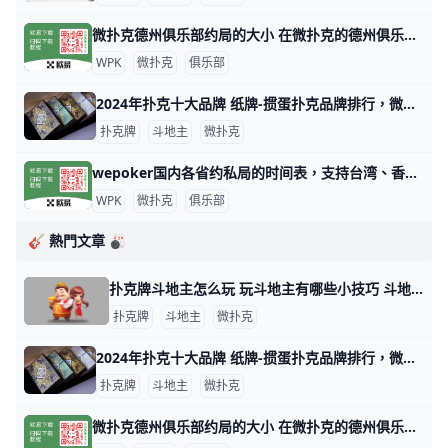
微扑克德州俱乐部约局的大小 在微扑克的德州俱乐部中，约局的大小通常取决于多个因素，包括玩家的资金实力、俱乐部的规则以及所选择的游戏类型。以下是一些关于微扑克德州俱乐部约
WPK
微扑克
俱乐部
2024年扑克十大品牌 纸牌-掼蛋扑克品牌排行，微扑克牌哪个牌子好 2024年扑克十大品牌 十大扑克品牌排行榜，纸牌-掼蛋扑克品牌排行，扑克牌哪个牌子好 扑克什么牌子好？经专业评测的2024年扑克十大品牌名单发布
扑克牌
斗地主
微扑克
wepoker国内各省约私局的时间表，支持台湾、香港、澳门 WePoker（中文名：微扑克）是一个在线德州扑克平台，俱乐部提供各种级别的约局服务。WePoker的约私局时间表大致如下：本俱乐部支持台湾
WPK
微扑克
俱乐部
🎸 熱門文章 🎳
扑克牌斗地主怎么玩 玩斗地主有哪些小技巧 斗地主游戏玩法指南 扑克牌斗地主是一种三人玩的争先型牌类游戏，每局牌有一个玩家是“地主”，独自对抗另两个组成同盟的玩家。斗地主玩法比较简单，发牌时，庄家先从牌堆
扑克牌
斗地主
微扑克
2024年扑克十大品牌 纸牌-掼蛋扑克品牌排行，微扑克牌哪个牌子好 2024年扑克十大品牌 十大扑克品牌排行榜，纸牌-掼蛋扑克品牌排行，扑克牌哪个牌子好 扑克什么牌子好？经专业评测的2024年扑克十大品牌名单发布
扑克牌
斗地主
微扑克
微扑克德州俱乐部约局的大小 在微扑克的德州俱乐部中，约局的大小通常取决于多个因素，包括玩家的资金实力、俱乐部的规则以及所选择的游戏类型。以下是一些关于微扑克德州俱乐部约