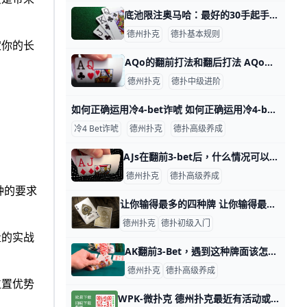
底池限注奥马哈：最好的30手起手牌 底池限注奥马哈：最好的30手起手牌 不论你打牌是什么风格，在底池限注奥马哈中获得成功很大一部分要依靠你选择的起手牌。因为你发到的牌是德州扑克中
德州扑克
德扑基本规则
定你的长
AQo的翻前打法和翻后打法 AQo的翻前打法和翻后打法 有人爱它，有人讨厌它。 AQo，德州扑克游戏里，名声最两极化的手牌之一。 尽管它也算翻前最强起手牌之一，可相较于其他优
德州扑克
德扑中级进阶
如何正确运用冷4-bet诈唬 如何正确运用冷4-bet诈唬 冷4-bet是指在牌局中前面有一名玩家开局进行了加注，还有另一名玩家反加注的情况下，你在他们两人之后行动，再一次
冷4 Bet诈唬
德州扑克
德扑高级养成
AJs在翻前3-bet后，什么情况可以考虑call 4-bet？ AJs在翻前3-bet后，什么情况可以考虑call 4-bet？ AJs属于无限德州扑克游戏中的非常强的起手牌之一。 本身赢率挺高，有潜力发育为强
德州扑克
德扑高级养成
种的要求
让你输得最多的四种牌 让你输得最多的四种牌 每位老手在你开始打牌时都会对你说，先不要玩得太野，只玩那些好牌就行了。不过，不管是线上还是线下，一旦你玩了几小时牌之后，
德州扑克
德扑初级入门
量的实战
AK翻前3-Bet，遇到这种牌面该怎么打 AK翻前3-Bet，遇到这种牌面该怎么打 你是否觉得每次你用AK翻前3bet，翻牌圈就会发出三张小牌？今天来说说如何处理一个3bet被跟注后的
德州扑克
德扑高级养成
位置优势
WPK-微扑克 德州扑克最近有活动或赛事送钻石吗 WPK-微扑克 德州扑克最近有活动或赛事送钻石吗 WPK-微扑克 俱乐部不定期会举办各种活动和赛事，金三角俱乐部提供3/6起步在线约局，不定期送钻