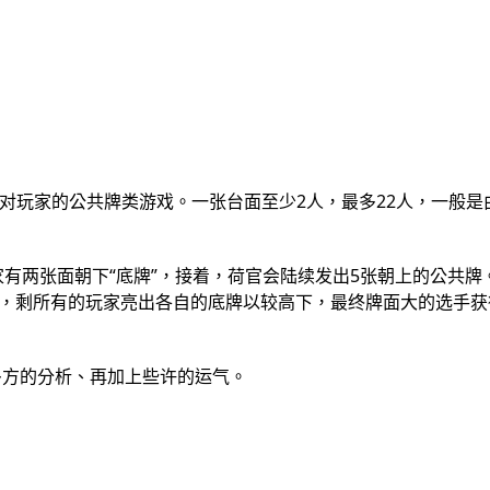
是一种玩家对玩家的公共牌类游戏。一张台面至少2人，最多22人，一般是由
家有两张面朝下“底牌”，接着，荷官会陆续发出5张朝上的公共牌
段，剩所有的玩家亮出各自的底牌以较高下，最终牌面大的选手获
多方的分析、再加上些许的运气。