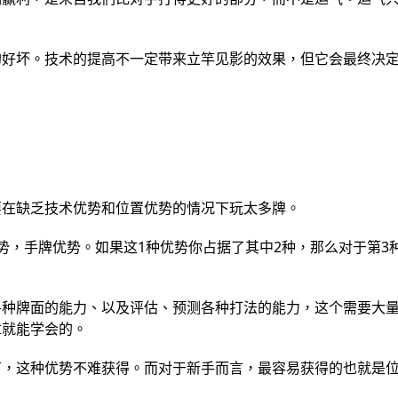
的好坏。技术的提高不一定带来立竿见影的效果，但它会最终决
要在缺乏技术优势和位置优势的情况下玩太多牌。
势，手牌优势。如果这1种优势你占据了其中2种，那么对于第3
各种牌面的能力、以及评估、预测各种打法的能力，这个需要大
章就能学会的。
下，这种优势不难获得。而对于新手而言，最容易获得的也就是