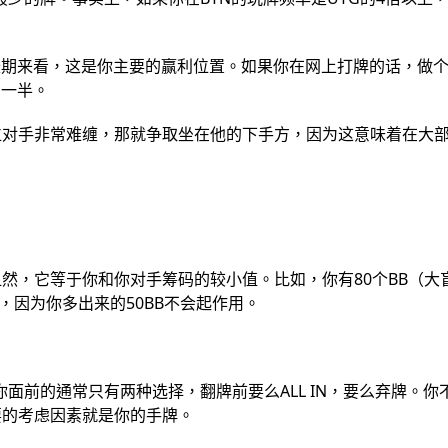
长期来看，这是你主要的赢利位置。如果你在网上打牌的话，做
的一半。
位对手非常难缠，那就争取坐在他的下手方，因为这意味着在大
然，它等于你和你对手筹码的较小值。比如，你有80个BB（大
B，因为你多出来的50BB不会起作用。
。
你面前的通常只有两种选择，翻牌前要么ALL IN，要么弃牌。你
要的考虑因素就是你的手牌。