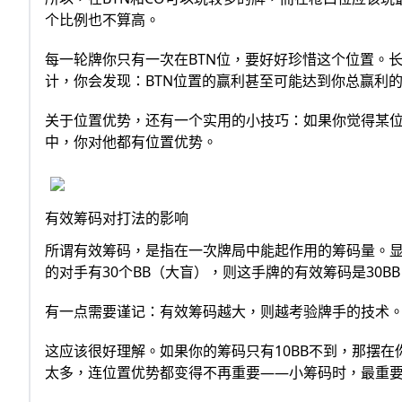
个比例也不算高。
每一轮牌你只有一次在BTN位，要好好珍惜这个位置。
计，你会发现：BTN位置的赢利甚至可能达到你总赢利
关于位置优势，还有一个实用的小技巧：如果你觉得某
中，你对他都有位置优势。
有效筹码对打法的影响
所谓有效筹码，是指在一次牌局中能起作用的筹码量。显
的对手有30个BB（大盲），则这手牌的有效筹码是30B
有一点需要谨记：有效筹码越大，则越考验牌手的技术
这应该很好理解。如果你的筹码只有10BB不到，那摆在
太多，连位置优势都变得不再重要——小筹码时，最重