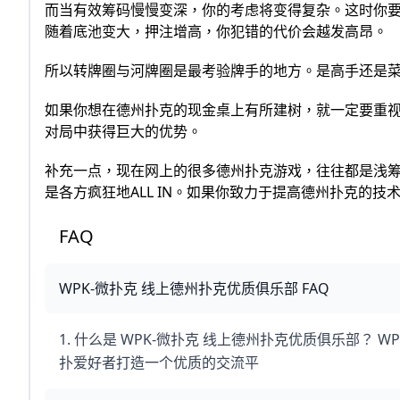
而当有效筹码慢慢变深，你的考虑将变得复杂。这时你
随着底池变大，押注增高，你犯错的代价会越发高昂。
所以转牌圈与河牌圈是最考验牌手的地方。是高手还是
如果你想在德州扑克的现金桌上有所建树，就一定要重
对局中获得巨大的优势。
补充一点，现在网上的很多德州扑克游戏，往往都是浅筹
是各方疯狂地ALL IN。如果你致力于提高德州扑克的技
FAQ
WPK-微扑克 线上德州扑克优质俱乐部 FAQ
1. 什么是 WPK-微扑克 线上德州扑克优质俱乐部？
扑爱好者打造一个优质的交流平