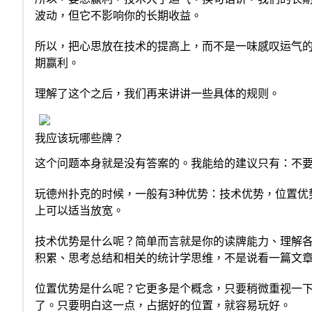
波动，但它不影响你的长期收益。
所以，把心思放在技术的提高上，而不是一味感叹运气
期赢利。
理解了这个之后，我们再来讲讲一些具体的规则。
我应该玩哪些牌？
这个问题本身就是没有答案的。我能给的建议只有：不
玩德州扑克的时候，一般有3种优势：技术优势，位置优
上可以适当放宽。
技术优势是什么呢？简单而言就是你的读牌能力、理解
积累、思考总结和相关的统计学思维，不是说看一篇文
位置优势是什么呢？它更多是个概念，只要稍微重视一
了。只要明白这一点，占据好的位置，就容易玩好。