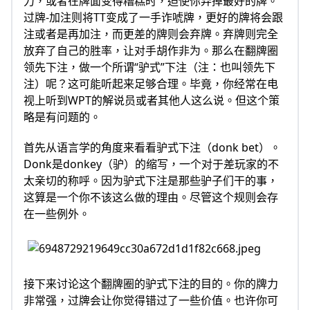
力，或者在牌面变得糟糕时，迫使你弃掉最好的牌。
过牌-加注则将TT变成了一手诈唬牌，更好的牌将会跟
注或者是再加注，而更差的牌则会弃牌。弃牌则完全
放弃了自己的胜率，让对手胡作非为。那么在翻牌圈
领先下注，做一个所谓“驴式”下注（注：也叫领先下
注）呢？这可能听起来足够合理。毕竟，你经常在电
视上听到WPT的解说员或者其他人这么说。但这个策
略是有问题的。
首先从语言学的角度来看看驴式下注（donk bet）。
Donk是donkey（驴）的缩写，一个对于差玩家的不
太亲切的称呼。因为驴式下注是那些驴子们干的事，
这算是一个你不该这么做的理由。尽管这个规则会存
在一些例外。
接下来讨论这个翻牌圈的驴式下注的目的。你的牌力
非常强，过牌会让你觉得错过了一些价值。也许你可