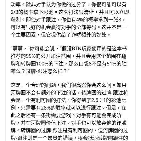
功率。除非对手认为你做的过分了，你很可能可以有
2/3的概率拿下彩池。这套打法很清晰，并且可以立即
获利。即使对手跟注，你也有4%的概率拿到一张8，
可以有很好的机会赢得对手的全部筹码。这并不是一
个主要因素，但它提供给了诈唬额外的好处。
“等等，”你可能会说，“假设BTN玩家使用的是这本书
推荐的55%的公开加注范围，并且会用这个范围在翻
牌和转牌圈100%的下注，那么口袋8不是有51%的胜
率么？过牌-跟注怎么样？”
这是一个合理的问题，我们很高兴你会这么问。如果
河牌圈不会有额外的下注的话，转牌圈的过牌-跟注将
会是一个有利可图的打法。你得到了2.6：1的彩池比
例，只需要有28%的胜率就可以进行跟注。但是，在
此之后还有一条街需要游戏。对手有可能会完成听
牌，并在河牌圈价值下注。对手也可以放弃他的诈唬
牌。转牌圈的过牌-跟注是有利可图的，但河牌圈的过
牌-跟注则是一个昂贵的错误，将会抵消转牌圈跟注的