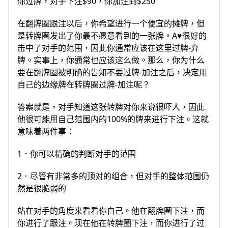
你过牌，对手下注$90，你加注到$250
在翻牌圈跟注以后，你希望进行一个便宜的摊牌，但
是转牌圈发出了你最不愿意看到的一张牌。A♥很好的
击中了对手的范围，因此你通常应该在这里过牌-弃
牌。实事上，你通常也应该这么做。那么，你为什么
要在翻牌圈被明确的告知不要过牌-加注之后，决定用
自己的边缘牌在转牌圈过牌-加注呢？
答案就是，对手知道这张转牌对你来说很吓人，因此
他很可能用自己范围内的100%的牌来进行下注。这就
意味着两件事：
1．你可以精确的判断对手的范围
2．尽管有非常多的顶对的组合，但对手的整体范围仍
然是很脆弱的
站在对手的角度来看看你自己。他在翻牌圈下注，而
你进行了跟注。现在他在转牌圈下注，而你进行了过