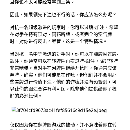
且你也不太可能经常拿到三条。
因此，如果领先下注也不行的话，你应该怎么办呢？
对抗一名超级激进的玩家时，你可以过牌-加注，希望
在对手在持有顶对、同花听牌、或者完全的空气牌
时，对你进行反击。尽管，这是一个特殊情况。
当对抗一名中等激进的对手时，你可以在翻牌圈过牌-
跟注。你通常可以在转牌圈再次过牌-跟注，除非转牌
非常糟糕。当对手在河牌圈继续开枪时，你通常应该
弃牌。确实，他们可能是在诈唬，但他们并不会用那
些差牌进行价值下注，他们的诈唬并没有频繁到，可
以让你的跟注变得有利可图，除非他们提供给你了极
好的彩池比例。
仅仅因为你在翻牌圈游戏的被动，并不意味着你在转