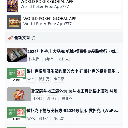
WORLD POKER GLOBAL APP
World Poker Free App777
WORLD POKER GLOBAL APP
World Poker Free App777
🎻 最新文章 🎵
2024年扑克十大品牌 纸牌-掼蛋扑克品牌排行，微扑克牌哪个牌子好 2024年扑克十大品牌 十大扑克品牌排行榜，纸牌-掼蛋扑克品牌排行，扑克牌哪个牌子好 扑克什么牌子好？经专业评测的2024年扑克十大品牌名单发布
扑克牌
斗地主
微扑克
微扑克德州俱乐部约局的大小 在微扑克的德州俱乐部中，约局的大小通常取决于多个因素，包括玩家的资金实力、俱乐部的规则以及所选择的游戏类型。以下是一些关于微扑克德州俱乐部约
WPK
微扑克
俱乐部
扑克牌斗地主怎么玩 玩斗地主有哪些小技巧 斗地主游戏玩法指南 扑克牌斗地主是一种三人玩的争先型牌类游戏，每局牌有一个玩家是“地主”，独自对抗另两个组成同盟的玩家。斗地主玩法比较简单，发牌时，庄家先从牌堆
扑克牌
斗地主
微扑克
微扑克下载与安装方法2024最新版 微扑克（WePoker）是一款流行的德州扑克应用程序，可以在多个平台上下载和安装。以下是下载和安装微扑克的主要方法： 安卓设备安装 安卓用户可以
WPK
微扑克
俱乐部