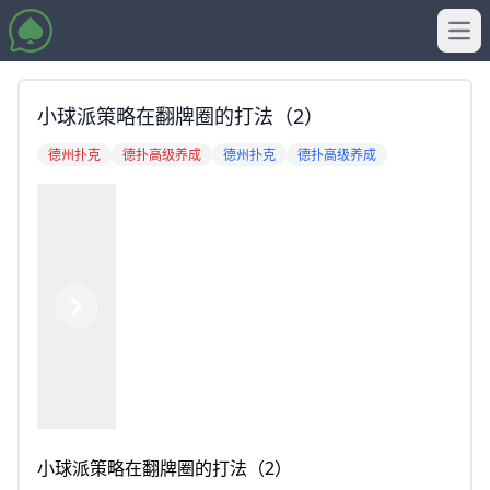
Ope
小球派策略在翻牌圈的打法（2）
德州扑克
德扑高级养成
德州扑克
德扑高级养成
Previous
Next
小球派策略在翻牌圈的打法（2）