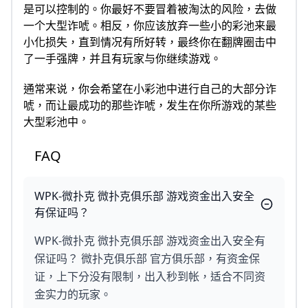
是可以控制的。你最好不要冒着被淘汰的风险，去做
一个大型诈唬。相反，你应该放弃一些小的彩池来最
小化损失，直到情况有所好转，最终你在翻牌圈击中
了一手强牌，并且有玩家与你继续游戏。
通常来说，你会希望在小彩池中进行自己的大部分诈
唬，而让最成功的那些诈唬，发生在你所游戏的某些
大型彩池中。
FAQ
WPK-微扑克 微扑克俱乐部 游戏资金出入安全
有保证吗？
WPK-微扑克 微扑克俱乐部 游戏资金出入安全有
保证吗？ 微扑克俱乐部 官方俱乐部，有资金保
证，上下分没有限制，出入秒到帐，适合不同资
金实力的玩家。