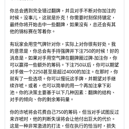
你总会遇到完全错过翻牌，并且对手不断对你加注的
时候。没事儿，这就是扑克！你需要时刻保持镇定，
最终你将开始击中一些翻牌，如果没有，总还会有其
他的锦标赛在等着你。
有玩家会用空气牌针对你，实际上对你很有好处。我
的意思是，你总会有手持强牌并下注750的时候！好的
消息是，如果对手用空气牌在翻牌圈过牌-加注你，你
可以赢得一些额外的筹码。下注750以后，你可以期望
对手做一个2250甚至是超过4000的加注。在那时，你
就有了一些选项。你可以慢玩这手牌，并期望对手继
续诈唬。或者，也可以简单的用一个再加注拿下彩
池。你的决策主要基于以下几种因素：翻牌的结构、
对手的倾向、你的剩余筹码量。
你的诈唬将会花费自己750的筹码，但当对手试图反过
来诈唬时，他的判断失误将会让他付出巨大的代价。
这是一种非常激进的打法，但在执行的恰当时，损失