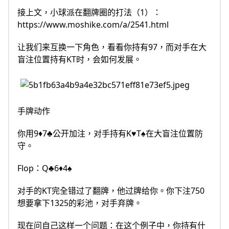
接上文，小球派在翻牌圈的打法（1）：
https://www.moshike.com/a/2541.html
让我们来互换一下角色，看看你持有97，而对手在大
盲注位置持有KT时，会如何发展。
手牌动作
你用9♦7♣公开加注，对手持有K♥T♠在大盲注位置防
守。
Flop：Q♣6♦4♠
对手的KT完全错过了翻牌，他过牌给你。你下注750
想要拿下1325的彩池，对手弃牌。
现在问自己这样一个问题：在这个例子中，你持有什