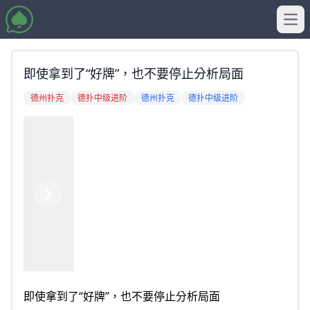
Ope
即使拿到了“好牌”，也不要停止分析局面
德州扑克
德扑中级进阶
德州扑克
德扑中级进阶
Previous
Next
即使拿到了“好牌”，也不要停止分析局面