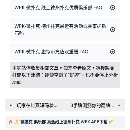
WPK-微扑克 线上德州扑克优质俱乐部 FAQ
WPK-微扑克 德州扑克最近有活动或赛事送钻
石吗
WPK-微扑克 虚拟币充值双重送 FAQ
本網站僅收集相關文章。如需查看原文，請複製並
打開以下連結：
即使拿到了“好牌”，也不要停止分析
局面
​玩家在比赛短码状态
3手牌测测你的翻牌圈
下常犯的低级错误
打法，99%的人不能全
对
🔥 🎗️ 微撲克 俱乐部 真金线上德州扑克 WPK APP下載 🎷