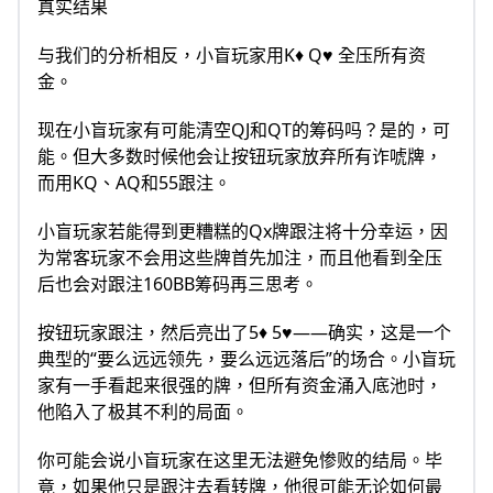
真实结果
与我们的分析相反，小盲玩家用K♦ Q♥ 全压所有资
金。
现在小盲玩家有可能清空QJ和QT的筹码吗？是的，可
能。但大多数时候他会让按钮玩家放弃所有诈唬牌，
而用KQ、AQ和55跟注。
小盲玩家若能得到更糟糕的Qx牌跟注将十分幸运，因
为常客玩家不会用这些牌首先加注，而且他看到全压
后也会对跟注160BB筹码再三思考。
按钮玩家跟注，然后亮出了5♦ 5♥——确实，这是一个
典型的“要么远远领先，要么远远落后”的场合。小盲玩
家有一手看起来很强的牌，但所有资金涌入底池时，
他陷入了极其不利的局面。
你可能会说小盲玩家在这里无法避免惨败的结局。毕
竟，如果他只是跟注去看转牌，他很可能无论如何最