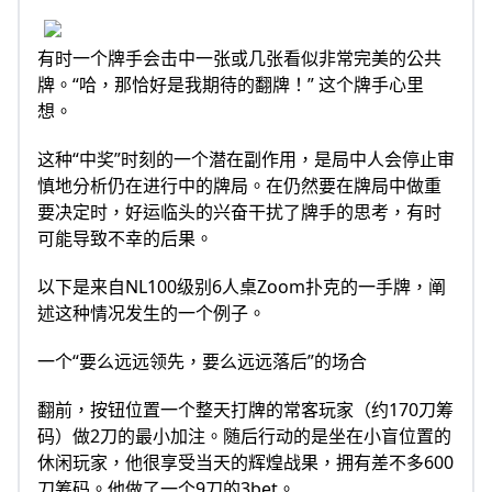
有时一个牌手会击中一张或几张看似非常完美的公共
牌。“哈，那恰好是我期待的翻牌！” 这个牌手心里
想。
这种“中奖”时刻的一个潜在副作用，是局中人会停止审
慎地分析仍在进行中的牌局。在仍然要在牌局中做重
要决定时，好运临头的兴奋干扰了牌手的思考，有时
可能导致不幸的后果。
以下是来自NL100级别6人桌Zoom扑克的一手牌，阐
述这种情况发生的一个例子。
一个“要么远远领先，要么远远落后”的场合
翻前，按钮位置一个整天打牌的常客玩家（约170刀筹
码）做2刀的最小加注。随后行动的是坐在小盲位置的
休闲玩家，他很享受当天的辉煌战果，拥有差不多600
刀筹码。他做了一个9刀的3bet。