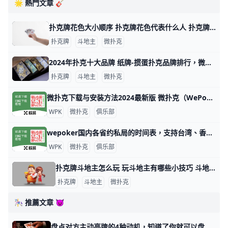
🌟 熱門文章 🎸
扑克牌花色大小顺序 扑克牌花色代表什么人 扑克牌分为四种花色：黑桃、方块、梅花和红桃，但各国人民都以本国民族文化对四种花色给予不同的文化阐述，比如说，中国人将四种花色理解为春、夏、秋
扑克牌
斗地主
微扑克
2024年扑克十大品牌 纸牌-掼蛋扑克品牌排行，微扑克牌哪个牌子好 2024年扑克十大品牌 十大扑克品牌排行榜，纸牌-掼蛋扑克品牌排行，扑克牌哪个牌子好 扑克什么牌子好？经专业评测的2024年扑克十大品牌名单发布
扑克牌
斗地主
微扑克
微扑克下载与安装方法2024最新版 微扑克（WePoker）是一款流行的德州扑克应用程序，可以在多个平台上下载和安装。以下是下载和安装微扑克的主要方法： 安卓设备安装 安卓用户可以
WPK
微扑克
俱乐部
wepoker国内各省约私局的时间表，支持台湾、香港、澳门 WePoker（中文名：微扑克）是一个在线德州扑克平台，俱乐部提供各种级别的约局服务。WePoker的约私局时间表大致如下：本俱乐部支持台湾
WPK
微扑克
俱乐部
扑克牌斗地主怎么玩 玩斗地主有哪些小技巧 斗地主游戏玩法指南 扑克牌斗地主是一种三人玩的争先型牌类游戏，每局牌有一个玩家是“地主”，独自对抗另两个组成同盟的玩家。斗地主玩法比较简单，发牌时，庄家先从牌堆
扑克牌
斗地主
微扑克
🎠 推薦文章 😈
盘点对方主动亮牌的4种动机，知道了你就可以盘回去 今天的主题是关于对手给出信息方面的一个特殊领域——主动亮牌。这是指当一名玩家下注，其他人弃牌，在荷官将底池推给该获胜玩家之前，该玩家主动自愿