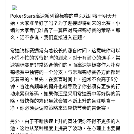
PokerStars高速系列锦标赛的重头戏即将于明天开
始，大家准备好了吗？为了迎接即将到来的比赛，小
编为大家专门准备了一篇应对高速锦标赛的策略。那
么，话不多说，我们直接进入正题。
常速锦标赛通常有着较长的涨盲时间，这意味你可以
不慌不忙的等待好牌的到来，对于有耐心的选手，常
速锦标赛是非常适合他们的。而高速锦标赛作为扑克
锦标赛中独特的一个分支，与常规锦标赛各方面都是
反着来的。首先，在涨盲时间上，通常不会高于5分
钟，盲注高频率的提升也就导致了你必须有更多的行
动来累积筹码，如果你还是采用常速赛中等好牌的策
略，很快你的筹码量就会被不断上升的盲注啃食干
净，你必须要调整策略来适应快节奏的告诉赛。
另外，由于不断快速上升的盲注使你不得不更多的入
池，这也从某种程度上提高了波动，在心理上也要提