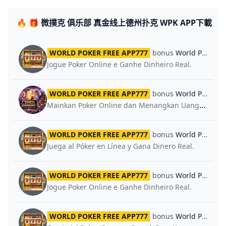
策略
牌赢率数据（上篇）
🔥 🎁 微撲克 俱乐部 真金线上德州扑克 WPK APP下載 🎼
WORLD POKER FREE APP777
bonus
World Poker Global App
Jogue Poker Online e Ganhe Dinheiro Real.
WORLD POKER FREE APP777
bonus
World Poker Global App
Mainkan Poker Online dan Menangkan Uang Asli.
WORLD POKER FREE APP777
bonus
World Poker Global App
Juega al Póker en Línea y Gana Dinero Real.
WORLD POKER FREE APP777
bonus
World Poker Global App
Jogue Poker Online e Ganhe Dinheiro Real.
WORLD POKER FREE APP777
bonus
World Poker Global App