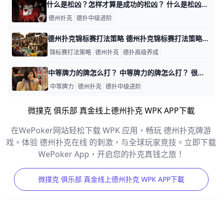
什么是松凶？怎样才算是成功的松凶？ 什么是松凶？怎样才算是成功的松凶？ 先谈谈自己认为一个成功的松凶，或者说一个盈利的松凶需要把握的几个要素： 1. 起手牌 与只打高质量牌的紧凶不同，松
德州扑克
德扑中级进阶
德州扑克锦标赛打法策略 德州扑克锦标赛打法策略 扑克锦标赛与常规桌最大的不同点在于，随着比赛的进行，不断上升的盲注级别。 几乎所有的锦标赛策略都是基于锦标赛每一个阶段的
锦标赛打法策略
德州扑克
德扑高级养成
中等牌力的牌怎么打？ 中等牌力的牌怎么打？ 很多玩家以前就学过在河牌圈该如何玩。他们知道应该用好牌进行价值下注，用中等牌（较好的牌）进行过牌，偶尔用差牌诈唬。拿好牌
中等牌力
德州扑克
德扑中级进阶
微撲克 俱乐部 真金线上德州扑克 WPK APP下載
在WePoker网站轻松下载 WPK 应用，畅玩 德州扑克牌游
戏。体验 德州扑克在线 的刺激，与全球玩家竞技。立即下载
WePoker App，开启您的扑克真钱之旅！
微撲克 俱乐部 真金线上德州扑克 WPK APP下載