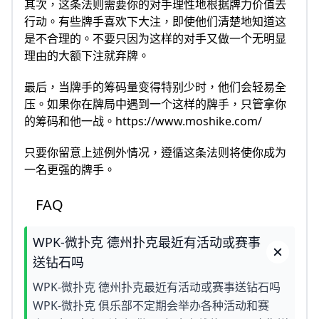
其次，这条法则需要你的对手理性地根据牌力价值去
行动。有些牌手喜欢下大注，即使他们清楚地知道这
是不合理的。不要只因为这样的对手又做一个无明显
理由的大额下注就弃牌。
最后，当牌手的筹码量变得特别少时，他们会轻易全
压。如果你在牌局中遇到一个这样的牌手，只管拿你
的筹码和他一战。https://www.moshike.com/
只要你留意上述例外情况，遵循这条法则将使你成为
一名更强的牌手。
FAQ
WPK-微扑克 德州扑克最近有活动或赛事
送钻石吗
WPK-微扑克 德州扑克最近有活动或赛事送钻石吗
WPK-微扑克 俱乐部不定期会举办各种活动和赛