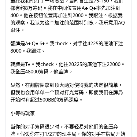
最终我和他打了一场恶战。当时盲注是75-150，我们
都有约8万筹码。我在中间位置用A♣ Q♠率先加注到
400。他在按钮位置再加注到2000。我跟注。根据我
的观察，我认为这个加注的范围特别宽，我乐意用AQ
跟注。
翻牌是A♦ Q♦ 6♦。我check，对手往4225的底池下注
8000。我跟注。
转牌是T♠。我check，他往20225的底池下注22000。
我全压48000筹码，他盖牌。
显然，在翻牌圈拿到顶大两对使得我的决定很简单，
但我也会用单单一个顶对打光筹码，即使我们在牌局
开始时有超过500BB的筹码深度。
小筹码玩家
当你的对手筹码很少时，不要轻易对他们的全压弃
牌。假设你在打1/2刀的现金局，你的对手在牌局开始