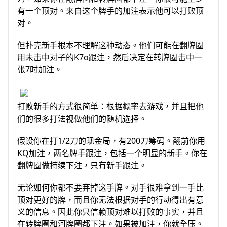
有一个顶对。来自这个牌手的加注表示他可以打败顶
对。
但扑克新手根本不理解这种动态。他们可能在翻牌圈
用未击中对子的K7o跟注，然后决定在转牌圈击中一
张7时加注。
打败新手的方式很简单：根据概率去游戏，并且把他
们的很多打法视做他们的随机选择。
假设你在打1/2刀的现金局，有200刀筹码。翻前你用
KQ加注，两名牌手跟注，包括一个明显的新手。你在
翻牌圈做持续下注，只有新手跟注。
无论如何你都不要弃掉这手牌。对手很难拿到一手比
顶对更好的牌，而且你无法根据对手的行动得出有意
义的信息。因此你只信赖顶对难以打败的事实，并且
在转牌圈和河牌圈都下注。如果被加注，你就全压。