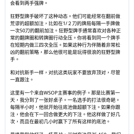
会看到两手强牌。
狂野型牌手破坏了这种动态。他们可能经常在翻前做
荒谬的超额加注，比如在1/２刀的牌局每隔一手牌做
一次50刀的翻前加注。狂野型牌手通常喜欢对各种正
常的翻牌圈和转牌圈行动全压。你将看到同一个牌手
在短期内做三四次全压。如果这种行为伴随着非常松
凶的翻前策略，那么他很可能是玩得很浪的狂野型牌
手。
和对抗新手一样，对抗这类玩家不要放弃顶对，尽管
一直跟注。
这里有一个来自WSOP主赛事的例子。那是比赛第一
天，我分到了一张好桌子。一名选手的打法很奇葩。
每隔半小时，他就开始往底池做超额下注。如果你跟
注，他会在下一回合做更大的下注。他这样做了好几
次，而且在最初几小时赢下了所有这样的底池。