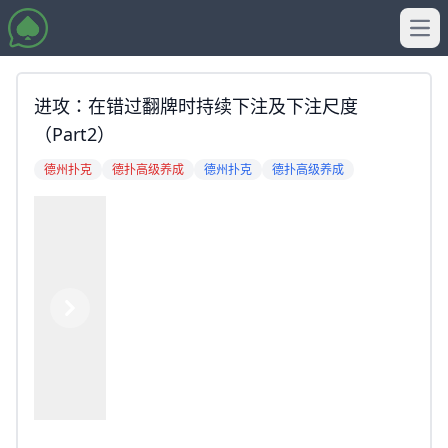
Ope
进攻：在错过翻牌时持续下注及下注尺度
（part2）
德州扑克
德扑高级养成
德州扑克
德扑高级养成
Previous
Next