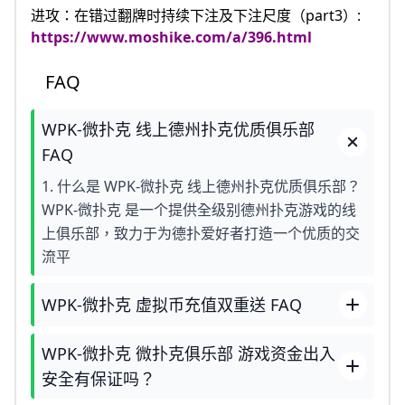
进攻：在错过翻牌时持续下注及下注尺度（part3）:
https://www.moshike.com/a/396.html
FAQ
WPK-微扑克 线上德州扑克优质俱乐部
FAQ
1. 什么是 WPK-微扑克 线上德州扑克优质俱乐部？
WPK-微扑克 是一个提供全级别德州扑克游戏的线
上俱乐部，致力于为德扑爱好者打造一个优质的交
流平
WPK-微扑克 虚拟币充值双重送 FAQ
WPK-微扑克 微扑克俱乐部 游戏资金出入
安全有保证吗？