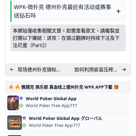
WPK-微扑克 德州扑克最近有活动或赛事
送钻石吗
本網站僅收集相關文章。如需查看原文，請複製並
打開以下連結：
进攻：在错过翻牌时持续下注及下
注尺度（part2）
现场德州扑克锦标赛
如何利用偷盲压榨防
打法策略
守者
🔥 🔥 微撲克 俱乐部 真金线上德州扑克 WPK APP下載 🎁
World Poker Global App
World Poker Free App777
World Poker Global App グローバル
World Poker Free App777