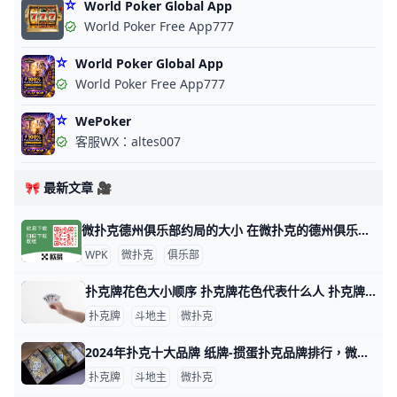
World Poker Global App
World Poker Free App777
World Poker Global App
World Poker Free App777
WePoker
客服WX：altes007
🎀 最新文章 🎥
微扑克德州俱乐部约局的大小 在微扑克的德州俱乐部中，约局的大小通常取决于多个因素，包括玩家的资金实力、俱乐部的规则以及所选择的游戏类型。以下是一些关于微扑克德州俱乐部约
WPK
微扑克
俱乐部
扑克牌花色大小顺序 扑克牌花色代表什么人 扑克牌分为四种花色：黑桃、方块、梅花和红桃，但各国人民都以本国民族文化对四种花色给予不同的文化阐述，比如说，中国人将四种花色理解为春、夏、秋
扑克牌
斗地主
微扑克
2024年扑克十大品牌 纸牌-掼蛋扑克品牌排行，微扑克牌哪个牌子好 2024年扑克十大品牌 十大扑克品牌排行榜，纸牌-掼蛋扑克品牌排行，扑克牌哪个牌子好 扑克什么牌子好？经专业评测的2024年扑克十大品牌名单发布
扑克牌
斗地主
微扑克