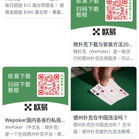
点： 1. 访问方式：玩家可以通
每日超過 $12 萬台幣獎金！ 總
过
獎金超過 $360 萬台幣，專屬於
亞洲玩家！ 活動詳情： 活動期
間：9月30日 - 10月30日 每日
場次：6 場比賽，持續 1 個月
免費參賽
微扑克下载与安装方法2024最新版
微扑克（WePoker）是一款流
行的德州扑克应用程序，可以在
多个平台上下载和安装。以下是
下载和安装微扑克的主要方法：
安卓设备安装 安卓用户可以
德州扑克在中国违法吗？
Wepoker国内各省约私局的时间表，支持台湾、香港、澳门
德州扑克在中国违法吗？ 在中
WePoker（中文名：微扑克）
国，德州扑克被列为违法赌博，
是一个在线德州扑克平台，俱乐
且无中国国家体育总局的批准，