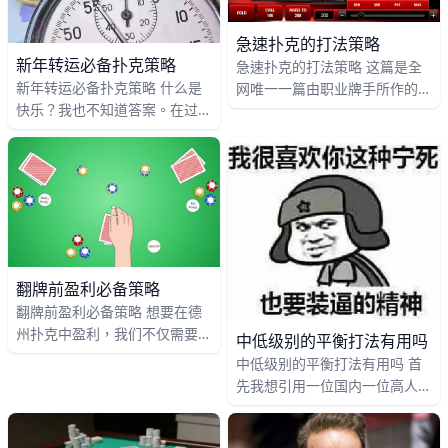
急速扑克的打法策略
新年转运必备扑克策略
急速扑克的打法策略 这篇是全
新年转运必备扑克策略 什么是
网唯一一篇由职业牌手所作的急
快乐？我也不知道答案。在过去
速扑克打法策略（且是2022年
一年中我在这个问题上我钻研了
最新版）。 Zoom Poker（极速
很久，可依旧是迷茫的。我一直
扑克）首次面世于2012年5
在寻找真正的答案，但始终都没
有
翻牌前盈利必备策略
翻牌前盈利必备策略 想要在德
州扑克中盈利，我们不仅需要有
中低级别的平衡打法有用吗
一套比较好的策略，并且要善于
中低级别的平衡打法有用吗 首
应用这套策略。这套策略随着局
先我想引用一位国内一位高人前
势的变化而变化，不管是遇上怎
辈的一句话，“平衡是扑克中最
样
大的装逼点”。 我们经常可以听