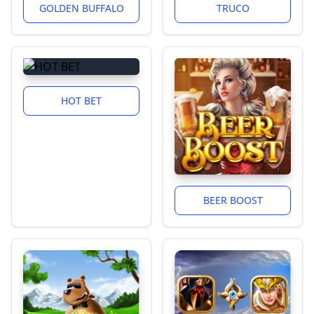
GOLDEN BUFFALO
TRUCO
HOT BET
BEER BOOST