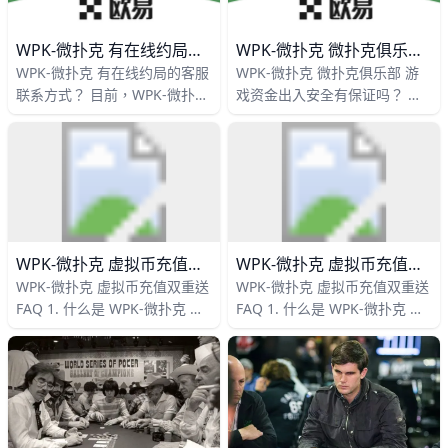
WPK-微扑克 有在线约局的客服联系方式？
WPK-微扑克 微扑克俱乐部 游戏资金出入安全有保证吗？
WPK-微扑克 有在线约局的客服
WPK-微扑克 微扑克俱乐部 游
联系方式？ 目前，WPK-微扑克
戏资金出入安全有保证吗？ 微
提供在线客服，目前提供最低
扑克俱乐部 官方俱乐部，有资
2/4真人局，需要的老板请可以
金保证，上下分没有限制，出入
添加客服微信dianf1
秒到帐，适合不同资金实力的玩
家。
WPK-微扑克 虚拟币充值双重送 FAQ
WPK-微扑克 虚拟币充值双重送 FAQ
WPK-微扑克 虚拟币充值双重送
WPK-微扑克 虚拟币充值双重送
FAQ 1. 什么是 WPK-微扑克 虚
FAQ 1. 什么是 WPK-微扑克 虚
拟币充值双重送活动？ WPK-微
拟币充值双重送活动？ WPK-微
扑克 虚拟币充值双重送活动是
扑克 虚拟币充值双重送活动是
针对使用USDT充值的玩家，
针对使用USDT充值的玩家，