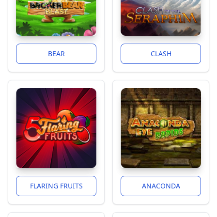
BEAR
CLASH
FLARING FRUITS
ANACONDA