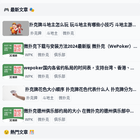
🎮 最新文章 🎭
扑克牌斗地主怎么玩 玩斗地主有哪些小技巧 斗地主游戏玩法指南 扑克牌斗地主是一种三人玩的争先型牌类游戏，每局牌有一个玩家是“地主”，独自对抗另两个组成同盟的玩家。斗地主玩法比较简单，发牌时，庄家先从牌堆
扑克牌
斗地主
微扑克
微扑克下载与安装方法2024最新版 微扑克（WePoker）是一款流行的德州扑克应用程序，可以在多个平台上下载和安装。以下是下载和安装微扑克的主要方法： 安卓设备安装 安卓用户可以
WPK
微扑克
俱乐部
wepoker国内各省约私局的时间表，支持台湾、香港、澳门 WePoker（中文名：微扑克）是一个在线德州扑克平台，俱乐部提供各种级别的约局服务。WePoker的约私局时间表大致如下：本俱乐部支持台湾
WPK
微扑克
俱乐部
扑克牌花色大小顺序 扑克牌花色代表什么人 扑克牌分为四种花色：黑桃、方块、梅花和红桃，但各国人民都以本国民族文化对四种花色给予不同的文化阐述，比如说，中国人将四种花色理解为春、夏、秋
扑克牌
斗地主
微扑克
微扑克德州俱乐部约局的大小 在微扑克的德州俱乐部中，约局的大小通常取决于多个因素，包括玩家的资金实力、俱乐部的规则以及所选择的游戏类型。以下是一些关于微扑克德州俱乐部约
WPK
微扑克
俱乐部
😉 熱門文章 🎊