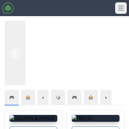
Ope
Previous
Next
🎮
🎰
♠️
🎲
🎮
🎰
♠️