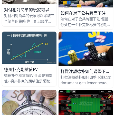
对付相对简单的玩家可以采取三个简单的策略
如何在对子公共牌面下注
对付相对简单的玩家可以采取三
如何在对子公共牌面下注 假设
个简单的策略 你可能已经学过
你处在一个扑克锦标赛的初期阶
如何使用一些标准的无限注德州
段，或者你刚刚坐上一张常规
扑克打法， 比如诈唬、半诈
桌。你有75BB有效筹码。 翻
唬、先跟再推和float。下面我
前，你在按钮位置用KJo率先加
再
注
德州扑克期望值EV
打微注额德扑如何调整下注尺度
德州扑克期望值EV 什么是期望
打微注额德扑如何调整下注尺度
值? 德州扑克的期望值是采取某
document.getElementById(“mov
种打法后预计能盈利或损失的钱
.style.height=document.getEle
数的平均值。 在任何特定的情
.scrollWidth*0.8+“px”
形下，过牌、跟注、下注、加注
和