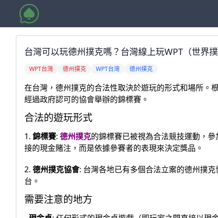
台灣可以玩德州撲克嗎？台灣線上玩WPT（世界
WPT台灣
德州撲克
WPT台灣
德州撲克
在台灣，德州撲克的合法性取決於遊玩的形式和場所。
經過政府認可的協會舉辦的錦標賽。
合法的遊玩形式
1.
錦標賽
:
德州撲克
的錦標賽已被視為合法競技運動，參
接的現金賭注，而是依據參賽者的表現來決定獎品。
2.
德州撲克協會
: 台灣各地已有多個合法立案的德州撲
台。
需要注意的地方