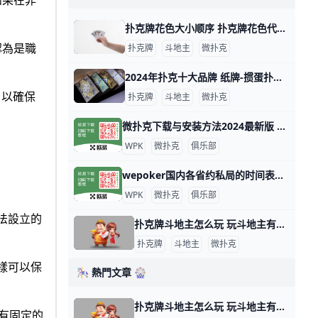
如果在非
扑克牌花色大小顺序 扑克牌花色代表什么人 扑克牌分为四种花色：黑桃、方块、梅花和红桃，但各国人民都以本国民族文化对四种花色给予不同的文化阐述，比如说，中国人将四种花色理解为春、夏、秋
認為是職
扑克牌
斗地主
微扑克
2024年扑克十大品牌 纸牌-掼蛋扑克品牌排行，微扑克牌哪个牌子好 2024年扑克十大品牌 十大扑克品牌排行榜，纸牌-掼蛋扑克品牌排行，扑克牌哪个牌子好 扑克什么牌子好？经专业评测的2024年扑克十大品牌名单发布
，以確保
扑克牌
斗地主
微扑克
微扑克下载与安装方法2024最新版 微扑克（WePoker）是一款流行的德州扑克应用程序，可以在多个平台上下载和安装。以下是下载和安装微扑克的主要方法： 安卓设备安装 安卓用户可以
WPK
微扑克
俱乐部
wepoker国内各省约私局的时间表，支持台湾、香港、澳门 WePoker（中文名：微扑克）是一个在线德州扑克平台，俱乐部提供各种级别的约局服务。WePoker的约私局时间表大致如下：本俱乐部支持台湾
WPK
微扑克
俱乐部
法設立的
扑克牌斗地主怎么玩 玩斗地主有哪些小技巧 斗地主游戏玩法指南 扑克牌斗地主是一种三人玩的争先型牌类游戏，每局牌有一个玩家是“地主”，独自对抗另两个组成同盟的玩家。斗地主玩法比较简单，发牌时，庄家先从牌堆
扑克牌
斗地主
微扑克
樣可以保
🎠 熱門文章 🎡
扑克牌斗地主怎么玩 玩斗地主有哪些小技巧 斗地主游戏玩法指南 扑克牌斗地主是一种三人玩的争先型牌类游戏，每局牌有一个玩家是“地主”，独自对抗另两个组成同盟的玩家。斗地主玩法比较简单，发牌时，庄家先从牌堆
有固定的