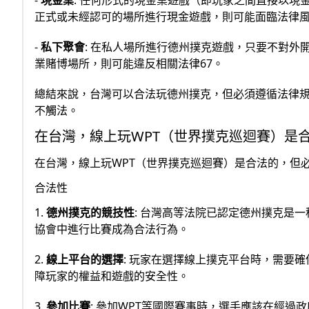
-
現金桌
: 任何形式的現金桌遊戲（即玩家之間直接以
正式或未經認可的場所進行現金遊戲，則可能面臨法律
-
私下聚會
: 在私人場所進行德州撲克遊戲，只要不對
業賭博場所，則可能違反相關法律67。
總結來說，台灣可以合法玩德州撲克，但必須遵循法律
不觸法。
在台灣，線上玩WPT（世界撲克巡迴賽）是
在台灣，線上玩WPT（世界撲克巡迴賽）是合法的，但
合法性
1.
德州撲克的競技性
: 台灣高等法院已認定德州撲克是
協會中進行比賽成為合法行為。
2.
線上平台的選擇
: 玩家在選擇線上撲克平台時，需要
障玩家的權益和遊戲的安全性。
3.
參加比賽
: 參加WPT等國際賽事時，選手應該在經