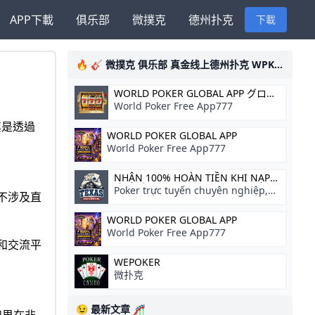
APP下載
俱乐部
微撲克
德州扑克
下載
🔥 🎸 微撲克 俱乐部 真金线上德州扑克 WPK APP下載 🎈
WORLD POKER GLOBAL APP グロー
バル
World Poker Free App777
其是透過
WORLD POKER GLOBAL APP
World Poker Free App777
NHẬN 100% HOÀN TIỀN KHI NẠP
LẦN ĐẦU
Poker trực tuyến chuyên nghiệp,
不涉及直
giành giải thưởng hấp dẫn
WORLD POKER GLOBAL APP
World Poker Free App777
和交流平
WEPOKER
微扑克
😉 最新文章 🎢