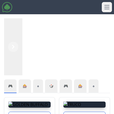
Ope
Previous
Next
🎮
🎰
♠️
🎲
🎮
🎰
♠️