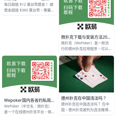
点： 1. 访问方式：玩家可以通
每日超過 $12 萬台幣獎金！ 總
过
獎金超過 $360 萬台幣，專屬於
亞洲玩家！ 活動詳情： 活動期
間：9月30日 - 10月30日 每日
場次：6 場比賽，持續 1 個月
免費參賽
微扑克下载与安装方法2024最新版
微扑克（WePoker）是一款流
行的德州扑克应用程序，可以在
多个平台上下载和安装。以下是
下载和安装微扑克的主要方法：
安卓设备安装 安卓用户可以
德州扑克在中国违法吗？
Wepoker国内各省约私局的时间表，支持台湾、香港、澳门
德州扑克在中国违法吗？ 在中
WePoker（中文名：微扑克）
国，德州扑克被列为违法赌博，
是一个在线德州扑克平台，俱乐
且无中国国家体育总局的批准，