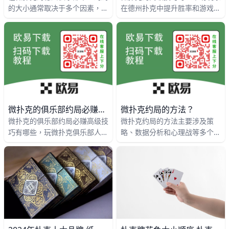
的大小通常取决于多个因素，包
在德州扑克中提升胜率和游戏体
括玩家的资金实力、俱乐部的规
验。以下是一些关键的高级策
则以及所选择的游戏类型。以下
略，适用于微扑克的约局和俱乐
是一些关于微扑克德州俱乐部约
部环境。 高级技巧 1. 精确的起
手牌
微扑克的俱乐部约局必赚高级技巧有哪些
微扑克约局的方法？
微扑克的俱乐部约局必赚高级技
微扑克约局的方法主要涉及策
巧有哪些，玩微扑克俱乐部人一
略、数据分析和心理战等多个方
定要知道的高级技巧主要集中在
面。以下是一些关键的技巧和策
策略、心理战和对手分析等方
略，帮助玩家在微扑克中取得更
面。以下是一些有效的高级技
好的成绩。 微扑克的基本原理
巧，
微扑