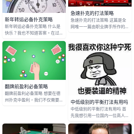
急速扑克的打法策略
新年转运必备扑克策略
急速扑克的打法策略 这篇是全
新年转运必备扑克策略 什么是
网唯一一篇由职业牌手所作的急
快乐？我也不知道答案。在过去
速扑克打法策略（且是2022年
一年中我在这个问题上我钻研了
最新版）。 Zoom Poker（极速
很久，可依旧是迷茫的。我一直
扑克）首次面世于2012年5
在寻找真正的答案，但始终都没
有
翻牌前盈利必备策略
翻牌前盈利必备策略 想要在德
州扑克中盈利，我们不仅需要有
中低级别的平衡打法有用吗
一套比较好的策略，并且要善于
中低级别的平衡打法有用吗 首
应用这套策略。这套策略随着局
先我想引用一位国内一位高人前
势的变化而变化，不管是遇上怎
辈的一句话，“平衡是扑克中最
样
大的装逼点”。 我们经常可以听