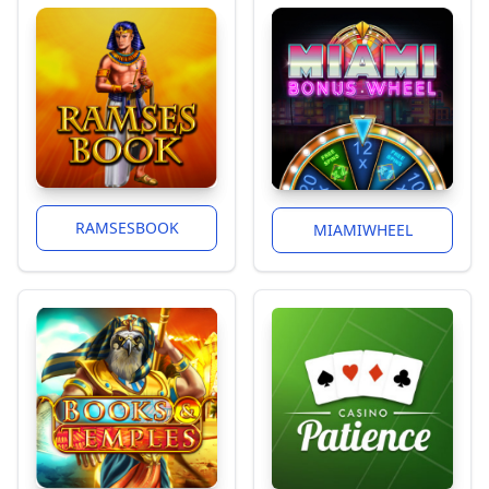
RAMSESBOOK
MIAMIWHEEL