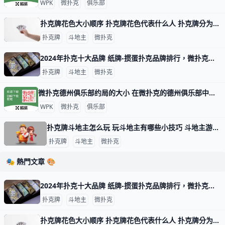
WPK
微扑克
俱乐部
扑克牌花色大小顺序 扑克牌花色代表什么人 扑克牌分为四种花色：黑桃、方块、梅花和红桃，但各国人民都以本国民族文化对四种花色给予不同的文化阐述，比如说，中国人将四种花色理解为春、夏、秋
扑克牌
斗地主
微扑克
2024年扑克十大品牌 纸牌-掼蛋扑克品牌排行，微扑克牌哪个牌子好 2024年扑克十大品牌 十大扑克品牌排行榜，纸牌-掼蛋扑克品牌排行，扑克牌哪个牌子好 扑克什么牌子好？经专业评测的2024年扑克十大品牌名单发布
扑克牌
斗地主
微扑克
微扑克德州俱乐部约局的大小 在微扑克的德州俱乐部中，约局的大小通常取决于多个因素，包括玩家的资金实力、俱乐部的规则以及所选择的游戏类型。以下是一些关于微扑克德州俱乐部约
WPK
微扑克
俱乐部
扑克牌斗地主怎么玩 玩斗地主有哪些小技巧 斗地主游戏玩法指南 扑克牌斗地主是一种三人玩的争先型牌类游戏，每局牌有一个玩家是“地主”，独自对抗另两个组成同盟的玩家。斗地主玩法比较简单，发牌时，庄家先从牌堆
扑克牌
斗地主
微扑克
🎭 熱門文章 🎨
2024年扑克十大品牌 纸牌-掼蛋扑克品牌排行，微扑克牌哪个牌子好 2024年扑克十大品牌 十大扑克品牌排行榜，纸牌-掼蛋扑克品牌排行，扑克牌哪个牌子好 扑克什么牌子好？经专业评测的2024年扑克十大品牌名单发布
扑克牌
斗地主
微扑克
扑克牌花色大小顺序 扑克牌花色代表什么人 扑克牌分为四种花色：黑桃、方块、梅花和红桃，但各国人民都以本国民族文化对四种花色给予不同的文化阐述，比如说，中国人将四种花色理解为春、夏、秋