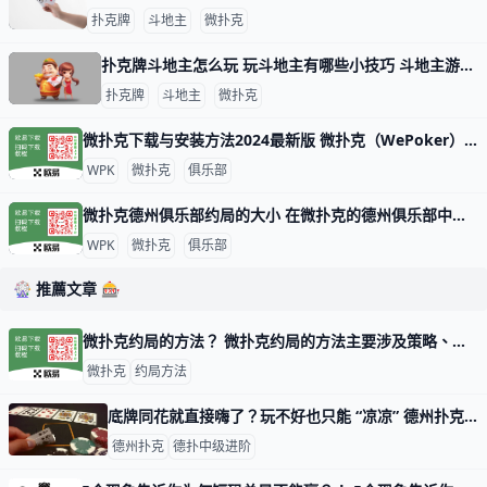
扑克牌
斗地主
微扑克
扑克牌斗地主怎么玩 玩斗地主有哪些小技巧 斗地主游戏玩法指南 扑克牌斗地主是一种三人玩的争先型牌类游戏，每局牌有一个玩家是“地主”，独自对抗另两个组成同盟的玩家。斗地主玩法比较简单，发牌时，庄家先从牌堆
扑克牌
斗地主
微扑克
微扑克下载与安装方法2024最新版 微扑克（WePoker）是一款流行的德州扑克应用程序，可以在多个平台上下载和安装。以下是下载和安装微扑克的主要方法： 安卓设备安装 安卓用户可以
WPK
微扑克
俱乐部
微扑克德州俱乐部约局的大小 在微扑克的德州俱乐部中，约局的大小通常取决于多个因素，包括玩家的资金实力、俱乐部的规则以及所选择的游戏类型。以下是一些关于微扑克德州俱乐部约
WPK
微扑克
俱乐部
🎡 推薦文章 🎰
微扑克约局的方法？ 微扑克约局的方法主要涉及策略、数据分析和心理战等多个方面。以下是一些关键的技巧和策略，帮助玩家在微扑克中取得更好的成绩。 微扑克的基本原理 微扑
微扑克
约局方法
底牌同花就直接嗨了？玩不好也只能 “凉凉” 德州扑克策略 很多玩家在遇到自己底牌是两张同花色（suited）时，没有想好下注理由就盲目下注。不会考虑转牌、河牌发出什么样的牌分别该怎么行动，更没有深度
德州扑克
德扑中级进阶