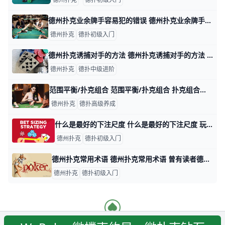
德州扑克业余牌手容易犯的错误 德州扑克业余牌手容易犯的错误 1 过度游戏边缘成手牌 每次我打那种很多人通过德扑卫星赛参加的重大锦标赛，我都发现业余牌手在翻后过度游戏一手AA这样
德州扑克
德扑初级入门
德州扑克诱捕对手的方法 德州扑克诱捕对手的方法 提到诱捕，一些无限德州扑克牌手马上会想到“慢玩”（slow play）。事实上，有些人错误地认为，翻后诱捕对手的唯一方式
德州扑克
德扑中级进阶
范围平衡/扑克组合 范围平衡/扑克组合 扑克组合是数学的一个分支,通过量化扑克中各种情况下的手牌组合,它可以帮助我们来确定对手的范围。举一个明显的例子吧,假设你知
德州扑克
德扑高级养成
什么是最好的下注尺度 什么是最好的下注尺度 玩家在德州扑克比赛中的输赢一大决定因素就是下注尺度，而这也是区分业余牌手和职业牌手的一大核心标准。在一天的比赛结束之后，
德州扑克
德扑初级入门
德州扑克常用术语 德州扑克常用术语 曾有读者德州扑克里的英文术语太多，看不明白，查词典也查不到这些单词在德州扑克中的意思。所以我整理了一下德州扑克中常见的英文术
德州扑克
德扑初级入门