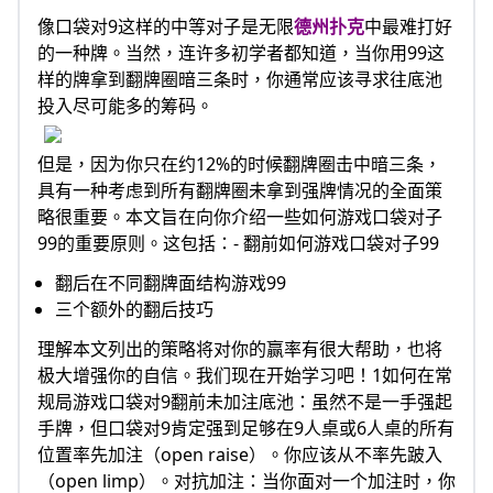
像口袋对9这样的中等对子是无限
德州扑克
中最难打好
的一种牌。当然，连许多初学者都知道，当你用99这
样的牌拿到翻牌圈暗三条时，你通常应该寻求往底池
投入尽可能多的筹码。
但是，因为你只在约12%的时候翻牌圈击中暗三条，
具有一种考虑到所有翻牌圈未拿到强牌情况的全面策
略很重要。本文旨在向你介绍一些如何游戏口袋对子
99的重要原则。这包括：- 翻前如何游戏口袋对子99
翻后在不同翻牌面结构游戏99
三个额外的翻后技巧
理解本文列出的策略将对你的赢率有很大帮助，也将
极大增强你的自信。我们现在开始学习吧！1如何在常
规局游戏口袋对9翻前未加注底池：虽然不是一手强起
手牌，但口袋对9肯定强到足够在9人桌或6人桌的所有
位置率先加注（open raise）。你应该从不率先跛入
（open limp）。对抗加注：当你面对一个加注时，你