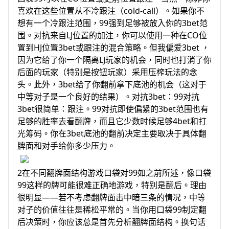
喜欢在这些位置从不冷跟注（cold-call）。如果你不
想有一个冷跟注范围，99强到足够被放入你的3bet范
围。对抗来自LJ位置的加注，你可以使用一种在CO位
置到HJ位置3bet或跟注的混合策略。但我偏爱3bet ，
因为它给了你一个隔离LJ玩家的机会，同时也打消了你
后面的玩家（特别是按钮玩家）采用压榨玩法的念
头。此外，3bet给了你翻前拿下底池的机会（这对于
中等对子是一个良好的结果）。对抗3bet：99对抗
3bet很简单：跟注。99对抗即使偏紧的3bet范围也有
足够的胜率去看翻牌，而且它少数时候足够4bet和打
光筹码。你在3bet底池的翻前决定主要取决于具体翻
牌面和对手给你多少压力。
2在不同翻牌面结构游戏口袋对99如之前所述，像口袋
99这样的牌可能很难正确地游戏，特别是翻后。理由
很明显——若不考虑翻牌面击中暗三条的情况，中等
对子的价值往往是稀松平常的。当你用口袋99制定翻
后决策时，你应该总是首先分析翻牌面结构。换句话