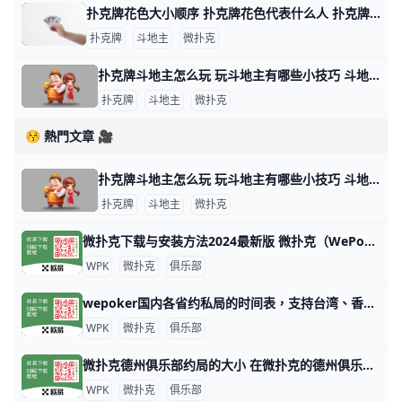
扑克牌花色大小顺序 扑克牌花色代表什么人 扑克牌分为四种花色：黑桃、方块、梅花和红桃，但各国人民都以本国民族文化对四种花色给予不同的文化阐述，比如说，中国人将四种花色理解为春、夏、秋
扑克牌
斗地主
微扑克
扑克牌斗地主怎么玩 玩斗地主有哪些小技巧 斗地主游戏玩法指南 扑克牌斗地主是一种三人玩的争先型牌类游戏，每局牌有一个玩家是“地主”，独自对抗另两个组成同盟的玩家。斗地主玩法比较简单，发牌时，庄家先从牌堆
扑克牌
斗地主
微扑克
😚 熱門文章 🎥
扑克牌斗地主怎么玩 玩斗地主有哪些小技巧 斗地主游戏玩法指南 扑克牌斗地主是一种三人玩的争先型牌类游戏，每局牌有一个玩家是“地主”，独自对抗另两个组成同盟的玩家。斗地主玩法比较简单，发牌时，庄家先从牌堆
扑克牌
斗地主
微扑克
微扑克下载与安装方法2024最新版 微扑克（WePoker）是一款流行的德州扑克应用程序，可以在多个平台上下载和安装。以下是下载和安装微扑克的主要方法： 安卓设备安装 安卓用户可以
WPK
微扑克
俱乐部
wepoker国内各省约私局的时间表，支持台湾、香港、澳门 WePoker（中文名：微扑克）是一个在线德州扑克平台，俱乐部提供各种级别的约局服务。WePoker的约私局时间表大致如下：本俱乐部支持台湾
WPK
微扑克
俱乐部
微扑克德州俱乐部约局的大小 在微扑克的德州俱乐部中，约局的大小通常取决于多个因素，包括玩家的资金实力、俱乐部的规则以及所选择的游戏类型。以下是一些关于微扑克德州俱乐部约
WPK
微扑克
俱乐部