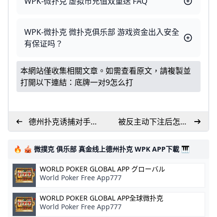
WPK-微扑克 虚拟币充值双重送 FAQ
WPK-微扑克 微扑克俱乐部 游戏资金出入安全
有保证吗？
本網站僅收集相關文章。如需查看原文，請複製並
打開以下連結：
底牌一对9怎么打
德州扑克诱捕对手的
被反主动下注后怎么
方法
办
🔥 🎪 微撲克 俱乐部 真金线上德州扑克 WPK APP下載 🎹
WORLD POKER GLOBAL APP グローバル
World Poker Free App777
WORLD POKER GLOBAL APP全球微扑克
World Poker Free App777