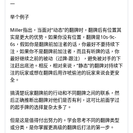
一
举个例子
Miller指出，当面对“动态”的翻牌时，翻牌后有位置其
实是更大的优势。如果你没有位置，翻牌是10s-9c-
6s，假如你是翻牌前加注者的话，你最好不要持续下
注，如果你不是翻牌前加注者，而且有听牌的话，你
最好继续之前的被动（过牌-跟注），避免被对手的下
注赶出底池。相反，相对来说，“静态”的翻牌对持续下
注的玩家或想在翻牌后用诈唬偷池的玩家来说会更安
全。
搞清楚玩家翻牌前的行动和不同翻牌之间的联系，然
后正确推断出翻牌对他们是否有利，这可比前面学过
的起手牌的选择复杂太多了。
但是这是值得付出努力的。学会思考不同的翻牌类型
或分类，是你掌握更高级的翻牌后打法的第一步。