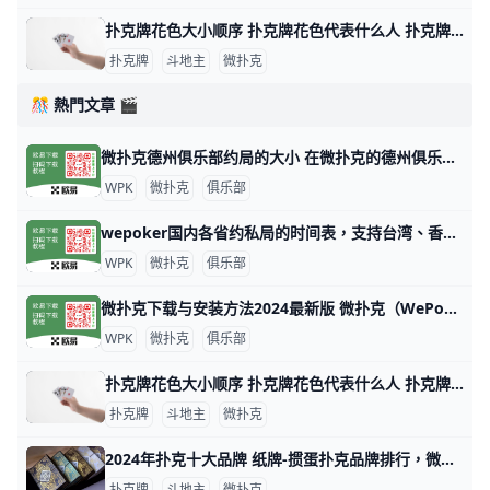
扑克牌花色大小顺序 扑克牌花色代表什么人 扑克牌分为四种花色：黑桃、方块、梅花和红桃，但各国人民都以本国民族文化对四种花色给予不同的文化阐述，比如说，中国人将四种花色理解为春、夏、秋
扑克牌
斗地主
微扑克
🎊 熱門文章 🎬
微扑克德州俱乐部约局的大小 在微扑克的德州俱乐部中，约局的大小通常取决于多个因素，包括玩家的资金实力、俱乐部的规则以及所选择的游戏类型。以下是一些关于微扑克德州俱乐部约
WPK
微扑克
俱乐部
wepoker国内各省约私局的时间表，支持台湾、香港、澳门 WePoker（中文名：微扑克）是一个在线德州扑克平台，俱乐部提供各种级别的约局服务。WePoker的约私局时间表大致如下：本俱乐部支持台湾
WPK
微扑克
俱乐部
微扑克下载与安装方法2024最新版 微扑克（WePoker）是一款流行的德州扑克应用程序，可以在多个平台上下载和安装。以下是下载和安装微扑克的主要方法： 安卓设备安装 安卓用户可以
WPK
微扑克
俱乐部
扑克牌花色大小顺序 扑克牌花色代表什么人 扑克牌分为四种花色：黑桃、方块、梅花和红桃，但各国人民都以本国民族文化对四种花色给予不同的文化阐述，比如说，中国人将四种花色理解为春、夏、秋
扑克牌
斗地主
微扑克
2024年扑克十大品牌 纸牌-掼蛋扑克品牌排行，微扑克牌哪个牌子好 2024年扑克十大品牌 十大扑克品牌排行榜，纸牌-掼蛋扑克品牌排行，扑克牌哪个牌子好 扑克什么牌子好？经专业评测的2024年扑克十大品牌名单发布
扑克牌
斗地主
微扑克