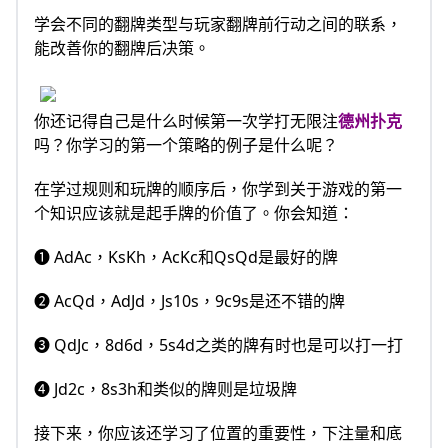
学会不同的翻牌类型与玩家翻牌前行动之间的联系，
能改善你的翻牌后决策。
你还记得自己是什么时候第一次学打无限注
德州扑克
吗？你学习的第一个策略的例子是什么呢？
在学过规则和玩牌的顺序后，你学到关于游戏的第一
个知识应该就是起手牌的价值了。你会知道：
❶ AdAc，KsKh，AcKc和QsQd是最好的牌
❷ AcQd，AdJd，Js10s，9c9s是还不错的牌
❸ QdJc，8d6d，5s4d之类的牌有时也是可以打一打
❹ Jd2c，8s3h和类似的牌则是垃圾牌
接下来，你应该还学习了位置的重要性，下注量和底