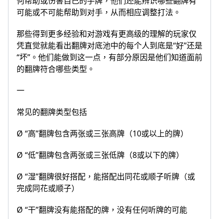
何帮助或伤害自己的手牌，他们还能辨识哪些翻牌有
可能或不可能帮助到对手，从而相应调整打法。
那些得到更多经验和对游戏有更高级的理解的玩家仅
凭直觉就能看出翻牌对底池中的每个人到底是“好”还是
“坏”。他们能做到这一点，有部分原因是他们知道面前
的翻牌符合哪些类型。
一
常见的翻牌类型包括
Ø “高”翻牌包含两张或三张高牌（10或以上的牌）
Ø “低”翻牌包含两张或三张低牌（8或以下的牌）
Ø “湿”翻牌很好搭配，能搭配出同花或顺子听牌（或
完成同花或顺子）
Ø “干”翻牌没有能搭配的牌，没有任何听牌的可能