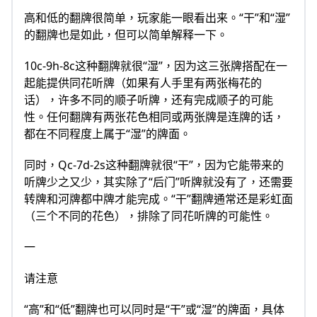
高和低的翻牌很简单，玩家能一眼看出来。“干”和“湿”
的翻牌也是如此，但可以简单解释一下。
10c-9h-8c这种翻牌就很“湿”，因为这三张牌搭配在一
起能提供同花听牌（如果有人手里有两张梅花的
话），许多不同的顺子听牌，还有完成顺子的可能
性。任何翻牌有两张花色相同或两张牌是连牌的话，
都在不同程度上属于“湿”的牌面。
同时，Qc-7d-2s这种翻牌就很“干”，因为它能带来的
听牌少之又少，其实除了“后门”听牌就没有了，还需要
转牌和河牌都中牌才能完成。“干”翻牌通常还是彩虹面
（三个不同的花色），排除了同花听牌的可能性。
一
请注意
“高”和“低”翻牌也可以同时是“干”或“湿”的牌面，具体