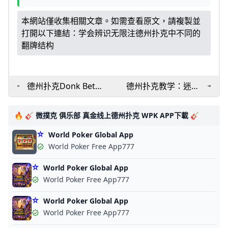
本網站僅收集相關文章。如需查看原文，請複製並
打開以下連結：
学会辨识无限注德州扑克中不同的
翻牌结构
德州扑克Donk Bet是
德州扑克教学：迷惑
什么意思？Donk Bet
好牌手提升盈利的七
的注意事项是什么？
种有效方法
🔥 🎸 微撲克 俱乐部 真金线上德州扑克 WPK APP下載 🎸
World Poker Global App
World Poker Free App777
World Poker Global App
World Poker Free App777
World Poker Global App
World Poker Free App777