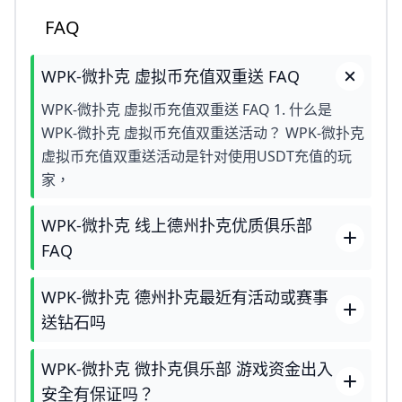
FAQ
WPK-微扑克 虚拟币充值双重送 FAQ
WPK-微扑克 虚拟币充值双重送 FAQ 1. 什么是
WPK-微扑克 虚拟币充值双重送活动？ WPK-微扑克
虚拟币充值双重送活动是针对使用USDT充值的玩
家，
WPK-微扑克 线上德州扑克优质俱乐部
FAQ
WPK-微扑克 德州扑克最近有活动或赛事
送钻石吗
WPK-微扑克 微扑克俱乐部 游戏资金出入
安全有保证吗？