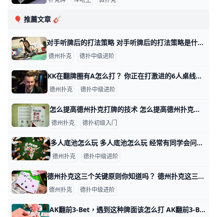
🎈 推薦文章 🎸
对手听牌后的打法策略 对手听牌后的打法策略是什么？ 德州扑克中的一个最讨厌的事情就是——发牌完成了一手听牌，而你没有拿到那个听牌。这篇短文提供的建议将帮你使这种体验
德州扑克
德扑中级进阶
KK在翻牌圈有A怎么打？ 你正在打激进的6人桌线上游戏。这手牌桌上弃牌到按钮位置，他加注到8刀。按钮位置玩家的风格介于TAG/LAG之间，比较平均，相当优秀，你还没见
德州扑克
德扑中级进阶
怎么提高德州扑克打牌的技术 怎么提高德州扑克打牌的技术 想提升德州扑克技术，是一定得学习。 什么是学习？学习是获取新的知识，行为，技能。学习会涉及到怎样去分析各种信息。 在读
德州扑克
德扑初级入门
多人底池怎么玩 多人底池怎么玩 经常有同学会问：我打的桌子大部分都是多人底池，人一多了就感觉好难啊，多人底池到底该怎么打？其实，多人底池越多，说明玩家池的整体
德州扑克
德扑中级进阶
德州扑克这三个关键原则你知道吗？ 德州扑克这三个关键原则你知道吗？ 德州扑克有三大原则是所有玩德州扑克的朋友都必须知道的，那就是了解对手、科学打牌和资金管理。 要打好德州扑克的最
德州扑克
德扑中级进阶
AK翻前3-Bet，遇到这种牌面该怎么打 AK翻前3-Bet，遇到这种牌面该怎么打 你是否觉得每次你用AK翻前3bet，翻牌圈就会发出三张小牌？今天来说说如何处理一个3bet被跟注后的