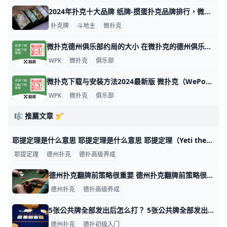
2024年扑克十大品牌 纸牌-掼蛋扑克品牌排行，微扑克牌哪个牌子好 2024年扑克十大品牌 十大扑克品牌排行榜，纸牌-掼蛋扑克品牌排行，扑克牌哪个牌子好 扑克什么牌子好？经专业评测的2024年扑克十大品牌名单发布
扑克牌
斗地主
微扑克
微扑克德州俱乐部约局的大小 在微扑克的德州俱乐部中，约局的大小通常取决于多个因素，包括玩家的资金实力、俱乐部的规则以及所选择的游戏类型。以下是一些关于微扑克德州俱乐部约
WPK
微扑克
俱乐部
微扑克下载与安装方法2024最新版 微扑克（WePoker）是一款流行的德州扑克应用程序，可以在多个平台上下载和安装。以下是下载和安装微扑克的主要方法： 安卓设备安装 安卓用户可以
WPK
微扑克
俱乐部
🎼 推薦文章 🎷
耶提定理是什么意思 耶提定理是什么意思 耶提定理（Yeti theorem）最初由2+2论坛的一个帖子提出，是一条非常古老的扑克定理。耶提定理的基本陈述如下： “干燥
耶提定理
德州扑克
德扑高级养成
德州扑克翻牌前策略很重要 德州扑克翻牌前策略很重要 如需系统地学习德州扑克翻前策略，请点击查看视频课程：https://www.moshike.com/a/4691.h
德州扑克
德扑高级养成
5张公共牌全部发出后怎么打？ 5张公共牌全部发出后怎么打？ 如果你对前几天介绍的德州扑克翻牌圈和转牌圈能熟练掌握，那么到河牌只是再加一张牌，你应该能指出最好可能的牌。记住凡
德州扑克
德扑初级入门