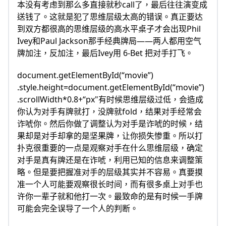
本没有考虑到那么多直接就秒call了，最后往往演变成
送钱了。这就是犯了思维层级太高的错误。真正要达
到双方都很高的思维层级的高水平桌子才会出现Phil
Ivey和Paul Jackson那手经典牌局——两人都用空气
牌加注，反加注，最后Ivey用 6-Bet 把对手打飞。
document.getElementById(“movie”)
.style.height=document.getElementById(“movie”)
.scrollWidth*0.8+“px"有时候思维层级过低，会造成
你认为对手有牌就打，没牌就fold，结果对手经常会
诈唬你。然后你做了调整认为对手是诈唬的时候，结
果却是对手却拿的是坚果牌，让你损失惨重。所以打
扑克很重要的一点是观察对手在什么思维层级，确定
对手是真有牌还是在诈唬，利用已知的信息来调整策
略。但是要把握准对手的层级其实并不容易。真要摸
准一个人可能要观察很长时间，而有很多桌上对手也
许你一辈子就和他打一次。最致命的是有时候一手牌
可能会完全误导了一个人的判断。