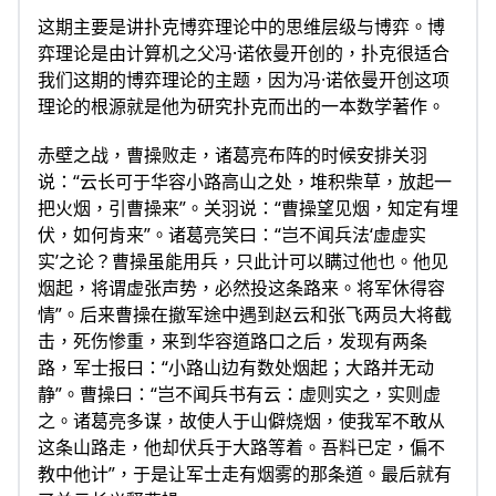
这期主要是讲扑克博弈理论中的思维层级与博弈。博
弈理论是由计算机之父冯·诺依曼开创的，扑克很适合
我们这期的博弈理论的主题，因为冯·诺依曼开创这项
理论的根源就是他为研究扑克而出的一本数学著作。
赤壁之战，曹操败走，诸葛亮布阵的时候安排关羽
说：“云长可于华容小路高山之处，堆积柴草，放起一
把火烟，引曹操来”。关羽说：“曹操望见烟，知定有埋
伏，如何肯来”。诸葛亮笑曰：“岂不闻兵法‘虚虚实
实’之论？曹操虽能用兵，只此计可以瞒过他也。他见
烟起，将谓虚张声势，必然投这条路来。将军休得容
情”。后来曹操在撤军途中遇到赵云和张飞两员大将截
击，死伤惨重，来到华容道路口之后，发现有两条
路，军士报曰：“小路山边有数处烟起；大路并无动
静”。曹操曰：“岂不闻兵书有云：虚则实之，实则虚
之。诸葛亮多谋，故使人于山僻烧烟，使我军不敢从
这条山路走，他却伏兵于大路等着。吾料已定，偏不
教中他计”，于是让军士走有烟雾的那条道。最后就有