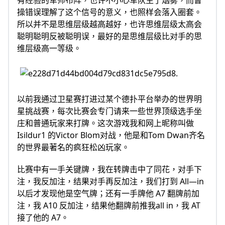
有经验的军师布阵，也许不小心军队生了烟雾，而曹
操错误理解了这个信号的意义，也照样会落入圈套。
所以并不是思维层级越高越好，也许思维层级太高会
聪明聪明反被聪明误，最好的是思维层级比对手的思
维层级高一等级。
以前我通过卫星赛打进过某个德扑平台举办的世界明
星挑战赛，每次比赛会专门请来一些世界顶级选手坐
庄和普通玩家来打牌。这次游戏我和网上昵称叫做
Isildur1 的Victor Blom对战，他是和Tom Dwan齐名
的世界最著名的疯狂松凶玩家。
比赛中有一手关键牌，我在转牌击中了同花，对手下
注，我反加注，结果对手再反加注，我们打到 All—in
以后才发现他是空气牌；还有一手牌他 A7 翻牌前加
注，我 A10 反加注，结果他翻牌前推我all in，我 AT
接了他的 A7。