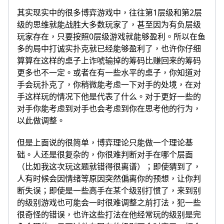
其实现实中的很多博弈游戏中，往往第1层级和第2层
级的思维就能战胜大多数玩家了，甚至因为有负层级
玩家存在，只要按照0层级游戏就能够盈利。所以在鱼
多的局中打诚实扑克就已经能够盈利了，也许你仔细
算算在这样的桌子上诈唬输掉的筹码比赚回来的筹码
更多也不一定。或者在有一些水平的桌子，你知道对
手会玩扑克了，你稍微能考虑一下对手的处境，在对
手这样玩的情况下他是代表了什么。对于更好一些的
对手你能考虑到对手也会考虑到你在思考他的行为，
以此做调整。
但是上面说的很简单，博弈理论只能做一个理论基
础。人还是很复杂的，你很难判断对手在哪个层面
（比如我这次玩这题就错得很离谱）；即使猜到了，
人有时候会因情绪等原因突然偏离你的预想，让你判
断失误；即使是一些高手在某个级别打惯了，来到别
的级别游戏也可能会一时很难调整之前打法，犯一些
很奇怪的错误，也许这些打法在他经常玩的级别是完