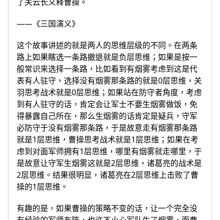
了关云长义释曹操。
——《三国演义》
这个故事讲述的就是两人的思维层级的不同。在两条
路上如果瞎选一条路撤退就是负层思维；如果是按一
般常识来选择一条路，比如看到有烟雾考虑到这是代
表有人驻守，选择没有烟雾那条路的就是0层思维，关
羽思考战术就是0层思维；如果站在防守者角度，考虑
到有人驻守的话，肯定会让军士不要生烟雾做饭，免
得暴露自己所在，那么生烟雾的话肯定是疑兵，守军
必防守于没有烟雾那条路，于是故意走有烟雾那条路
就是1层思维，曹操思考战术就是1层思维；如果在考
虑到对面军师拥有1层思维，哪里有烟雾就走哪里，于
是故意让守军生烟雾这就是2层思维，诸葛亮的战术是
2层思维。结果很明显，诸葛亮在2层思维上击败了曹
操的1层思维。
有趣的是，如果曹操的策略不变的话，让一个完全没