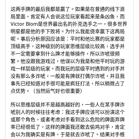
这两手牌的最后我都是赢了。如果是在普通的线下浪
局里面，肯定有人会说这位玩家看起来是条凶鱼，而
Victor Blom是世界最出名的扑克选手之一，很多世界
明星都是他的手下败将。为什么我能侥幸赢下这两局
呢。事后分析原因应该是：平时和他比赛的玩家都是
顶级高手，这种级别的玩家思维层级比较高，选手并
不一定需要拿到什么牌才能够操作，所以诈唬很频
繁。他没跟我游戏过，他误以为我是和他平时玩的游
戏一样层级的玩家。而我玩的层级平时遇到的对手并
没有那么多诈唬，一般是有牌就打偶尔诈唬，并且我
事先已经知道对手很可能是疯狂打法，所以稍微占了
点优势。（当然运气好也很重要）
所以思维层级并不是越高越好的，一些人在某手牌诈
唬别人的时候往往考虑：我这手牌应该可以扮演这个
或那个角色，或者考虑对手看到这么危险的牌面弃牌
率已经很低了，这样的牌面我还敢去偷鸡对手，肯定
会以为我确实是有牌，于是就去诈唬了。结果对手根