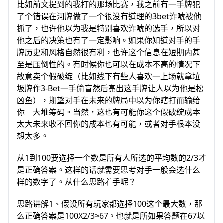
比如前文提到的我打的那场比赛，我之前有一手牌犯
了个错误在河牌做了一个很没有道理的3bet诈唬被他
抓了，也许他以为我是特别喜欢诈唬的选手，所以对
他之后的决策也有了一定影响。如果你知道对手的手
牌历史和风格自然很有利，也许这个信息在短期内甚
至是压倒性的。有时候你也可以在成本不高的情况下
故意卖个假破绽（比如线下有些人喜欢一上场就拿垃
圾牌作3-Bet一手偷盲然后亮出这手牌让人以为他是松
凶鱼），期望对手在未来的牌局中以为你瞎打而输给
你一大堆筹码。当然，这也有可能你这个假破绽成本
太大未来收不回你的成本也有可能，或者对手根本没
想太多。
从1到100要选择一个数是所有人所选的平均数的2/3才
是正确答案。这样的话就需要思考对手一般会选什么
样的数字了。从什么思路着手呢？
思路讲解1、假设所有玩家都选择100这个最大数，那
么正确答案是100X2/3≈67。也就是所如果答题在67以