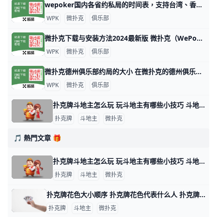
wepoker国内各省约私局的时间表，支持台湾、香港、澳门 WePoker（中文名：微扑克）是一个在线德州扑克平台，俱乐部提供各种级别的约局服务。WePoker的约私局时间表大致如下：本俱乐部支持台湾
WPK
微扑克
俱乐部
微扑克下载与安装方法2024最新版 微扑克（WePoker）是一款流行的德州扑克应用程序，可以在多个平台上下载和安装。以下是下载和安装微扑克的主要方法： 安卓设备安装 安卓用户可以
WPK
微扑克
俱乐部
微扑克德州俱乐部约局的大小 在微扑克的德州俱乐部中，约局的大小通常取决于多个因素，包括玩家的资金实力、俱乐部的规则以及所选择的游戏类型。以下是一些关于微扑克德州俱乐部约
WPK
微扑克
俱乐部
扑克牌斗地主怎么玩 玩斗地主有哪些小技巧 斗地主游戏玩法指南 扑克牌斗地主是一种三人玩的争先型牌类游戏，每局牌有一个玩家是“地主”，独自对抗另两个组成同盟的玩家。斗地主玩法比较简单，发牌时，庄家先从牌堆
扑克牌
斗地主
微扑克
🎵 熱門文章 🎁
扑克牌斗地主怎么玩 玩斗地主有哪些小技巧 斗地主游戏玩法指南 扑克牌斗地主是一种三人玩的争先型牌类游戏，每局牌有一个玩家是“地主”，独自对抗另两个组成同盟的玩家。斗地主玩法比较简单，发牌时，庄家先从牌堆
扑克牌
斗地主
微扑克
扑克牌花色大小顺序 扑克牌花色代表什么人 扑克牌分为四种花色：黑桃、方块、梅花和红桃，但各国人民都以本国民族文化对四种花色给予不同的文化阐述，比如说，中国人将四种花色理解为春、夏、秋
扑克牌
斗地主
微扑克