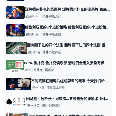
短牌德州扑克的坚果牌 短牌德州扑克的坚果牌 和底池限注奥马哈(PLO）一样，短牌德州扑克再次让我们看到，翻牌的“坚果牌”未必有看起来那么美好。 教你认清翻牌“坚果牌”
德州扑克
德扑初级入门
给盈利玩家的3个进阶策略 给盈利玩家的3个进阶策略 我们可以轻易在网络上找到成百上千的新手教程，但对于那些已经知道怎么赢的牌手而言，他们想要找到更高级的策略却很难。这是
德州扑克
德扑中级进阶
翻牌圈下注的四个法则 翻牌圈下注的四个法则 当你作为翻前的加注者处在有利位置时，你应该考虑在翻牌圈作持续下注。 上述情况主要是由“当你翻前在按钮位置加注，而盲注位置的
德州扑克
德扑高级养成
WPK-微扑克 微扑克俱乐部 游戏资金出入安全有保证吗？ WPK-微扑克 微扑克俱乐部 游戏资金出入安全有保证吗？ 微扑克俱乐部 官方俱乐部，有资金保证，上下分没有限制，出入秒到帐，适合不同资金实力的玩家。
WPK
微扑克
俱乐部
不同底牌在翻牌后组成牌型的概率 今天我们给大家分享各种不同底牌在翻牌圈（flop）组成各种牌型的概率，现在我们来看看这些奇妙的数字吧！ 一．手牌任意两张（非对子）的情况 1.啥
德州扑克
德扑基本规则
回马枪、危险张、河底捞…五种最好的诈唬术 1回马枪（Check-Raise）这种手法在你不占位置优势的情况下尤其适用。举个德扑圈例子而言，如果算上你，共有2-3个玩家看到翻牌，所有人
德州扑克
德扑中级进阶