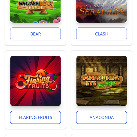
BEAR
CLASH
FLARING FRUITS
ANACONDA