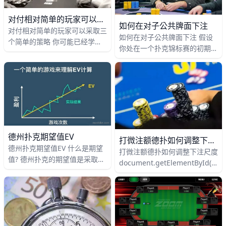
对付相对简单的玩家可以采取三个简单的策略
如何在对子公共牌面下注
对付相对简单的玩家可以采取三
如何在对子公共牌面下注 假设
个简单的策略 你可能已经学过
你处在一个扑克锦标赛的初期阶
如何使用一些标准的无限注德州
段，或者你刚刚坐上一张常规
扑克打法， 比如诈唬、半诈
桌。你有75BB有效筹码。 翻
唬、先跟再推和float。下面我
前，你在按钮位置用KJo率先加
再
注
德州扑克期望值EV
打微注额德扑如何调整下注尺度
德州扑克期望值EV 什么是期望
打微注额德扑如何调整下注尺度
值? 德州扑克的期望值是采取某
document.getElementById(“mov
种打法后预计能盈利或损失的钱
.style.height=document.getEle
数的平均值。 在任何特定的情
.scrollWidth*0.8+“px”
形下，过牌、跟注、下注、加注
和