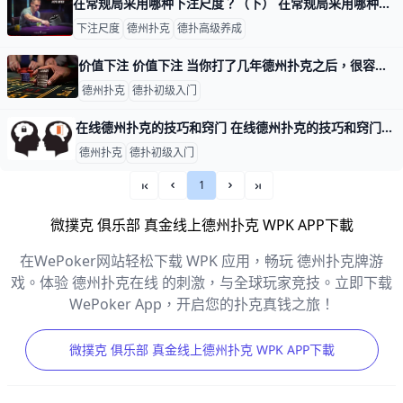
在常规局采用哪种下注尺度？（下） 在常规局采用哪种下注尺度？（下） 在常规局采用哪种下注尺度？（上）：https://www.moshike.com/a/2815.html 准备
下注尺度
德州扑克
德扑高级养成
价值下注 价值下注 当你打了几年德州扑克之后，很容易忘掉充满技术性的扑克游戏其实也可以用很小白的语言来解释。又或者你是个扑克新玩家，很想要更深入地学习扑
德州扑克
德扑初级入门
在线德州扑克的技巧和窍门 在线德州扑克的技巧和窍门 要成为一名优秀的德州扑克玩家需要付出很多努力。如果你想成为一名职业玩家，其努力程度堪比完成一个大学学位。但是，你不需
德州扑克
德扑初级入门
1
««
«
»
»»
微撲克 俱乐部 真金线上德州扑克 WPK APP下載
在WePoker网站轻松下载 WPK 应用，畅玩 德州扑克牌游
戏。体验 德州扑克在线 的刺激，与全球玩家竞技。立即下载
WePoker App，开启您的扑克真钱之旅！
微撲克 俱乐部 真金线上德州扑克 WPK APP下載