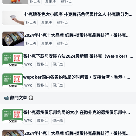
扑克牌
斗地主
微扑克
扑克牌花色大小顺序 扑克牌花色代表什么人 扑克牌分为四种花色：黑桃、方块、梅花和红桃，但各国人民都以本国民族文化对四种花色给予不同的文化阐述，比如说，中国人将四种花色理解为春、夏、秋
扑克牌
斗地主
微扑克
2024年扑克十大品牌 纸牌-掼蛋扑克品牌排行，微扑克牌哪个牌子好 2024年扑克十大品牌 十大扑克品牌排行榜，纸牌-掼蛋扑克品牌排行，扑克牌哪个牌子好 扑克什么牌子好？经专业评测的2024年扑克十大品牌名单发布
扑克牌
斗地主
微扑克
微扑克下载与安装方法2024最新版 微扑克（WePoker）是一款流行的德州扑克应用程序，可以在多个平台上下载和安装。以下是下载和安装微扑克的主要方法： 安卓设备安装 安卓用户可以
WPK
微扑克
俱乐部
wepoker国内各省约私局的时间表，支持台湾、香港、澳门 WePoker（中文名：微扑克）是一个在线德州扑克平台，俱乐部提供各种级别的约局服务。WePoker的约私局时间表大致如下：本俱乐部支持台湾
WPK
微扑克
俱乐部
📹 熱門文章 🎧
微扑克德州俱乐部约局的大小 在微扑克的德州俱乐部中，约局的大小通常取决于多个因素，包括玩家的资金实力、俱乐部的规则以及所选择的游戏类型。以下是一些关于微扑克德州俱乐部约
WPK
微扑克
俱乐部
2024年扑克十大品牌 纸牌-掼蛋扑克品牌排行，微扑克牌哪个牌子好 2024年扑克十大品牌 十大扑克品牌排行榜，纸牌-掼蛋扑克品牌排行，扑克牌哪个牌子好 扑克什么牌子好？经专业评测的2024年扑克十大品牌名单发布