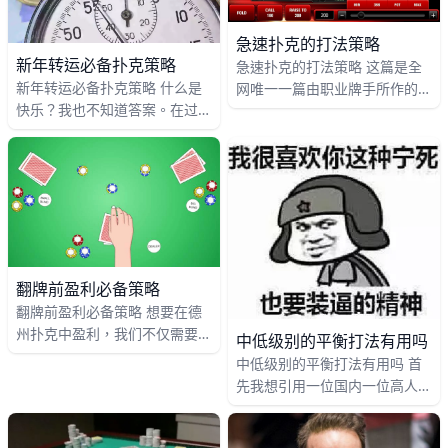
急速扑克的打法策略
新年转运必备扑克策略
急速扑克的打法策略 这篇是全
新年转运必备扑克策略 什么是
网唯一一篇由职业牌手所作的急
快乐？我也不知道答案。在过去
速扑克打法策略（且是2022年
一年中我在这个问题上我钻研了
最新版）。 Zoom Poker（极速
很久，可依旧是迷茫的。我一直
扑克）首次面世于2012年5
在寻找真正的答案，但始终都没
有
翻牌前盈利必备策略
翻牌前盈利必备策略 想要在德
州扑克中盈利，我们不仅需要有
中低级别的平衡打法有用吗
一套比较好的策略，并且要善于
中低级别的平衡打法有用吗 首
应用这套策略。这套策略随着局
先我想引用一位国内一位高人前
势的变化而变化，不管是遇上怎
辈的一句话，“平衡是扑克中最
样
大的装逼点”。 我们经常可以听