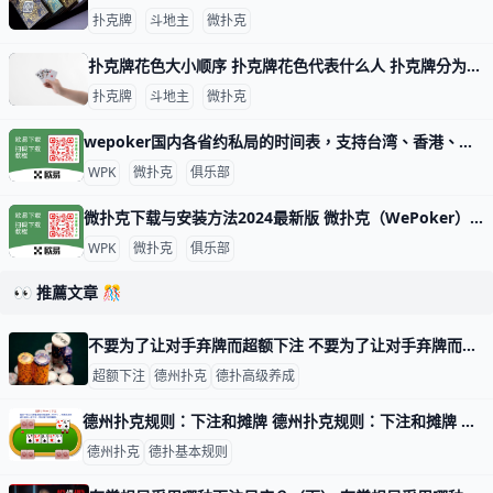
扑克牌
斗地主
微扑克
扑克牌花色大小顺序 扑克牌花色代表什么人 扑克牌分为四种花色：黑桃、方块、梅花和红桃，但各国人民都以本国民族文化对四种花色给予不同的文化阐述，比如说，中国人将四种花色理解为春、夏、秋
扑克牌
斗地主
微扑克
wepoker国内各省约私局的时间表，支持台湾、香港、澳门 WePoker（中文名：微扑克）是一个在线德州扑克平台，俱乐部提供各种级别的约局服务。WePoker的约私局时间表大致如下：本俱乐部支持台湾
WPK
微扑克
俱乐部
微扑克下载与安装方法2024最新版 微扑克（WePoker）是一款流行的德州扑克应用程序，可以在多个平台上下载和安装。以下是下载和安装微扑克的主要方法： 安卓设备安装 安卓用户可以
WPK
微扑克
俱乐部
👀 推薦文章 🎊
不要为了让对手弃牌而超额下注 不要为了让对手弃牌而超额下注 扑克新手往往错误地用他们的中等强度牌做超额下注（overbet），希望让对手弃牌并“保护”他们的底牌不被翻盘。当
超额下注
德州扑克
德扑高级养成
德州扑克规则：下注和摊牌 德州扑克规则：下注和摊牌 德州扑克是一种技巧性非常强的扑克游戏，有一定的运气成份，但玩家之间主要还是要靠斗智力、耍手腕、动脑筋。其规则非常简单
德州扑克
德扑基本规则