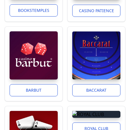
BOOKSTEMPLES
CASINO PATIENCE
BARBUT
BACCARAT
ROYAL CLUB